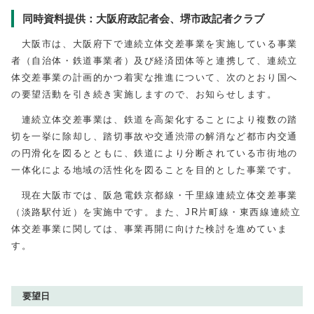
同時資料提供：大阪府政記者会、堺市政記者クラブ
大阪市は、大阪府下で連続立体交差事業を実施している事業
者（自治体・鉄道事業者）及び経済団体等と連携して、連続立
体交差事業の計画的かつ着実な推進について、次のとおり国へ
の要望活動を引き続き実施しますので、お知らせします。
連続立体交差事業は、鉄道を高架化することにより複数の踏
切を一挙に除却し、踏切事故や交通渋滞の解消など都市内交通
の円滑化を図るとともに、鉄道により分断されている市街地の
一体化による地域の活性化を図ることを目的とした事業です。
現在大阪市では、阪急電鉄京都線・千里線連続立体交差事業
（淡路駅付近）を実施中です。また、JR片町線・東西線連続立
体交差事業に関しては、事業再開に向けた検討を進めていま
す。
要望日