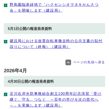
野鳥園臨港緑地で「ハクセンシオマネキかんさつ
会」を開催します（建設局）
5月1日公開の報道発表資料
建設局における放置自転車撤去時の公示文書の貼付
誤りについて（終報）（建設局）
ページの先頭へ戻る
2026年4月
4月30日公開の報道発表資料
淀川右岸水防事務組合創立100周年記念演習「受け
継ぐ、守る、つなぐ ～百年の学びを次の世代へ
～」を実施します（建設局）