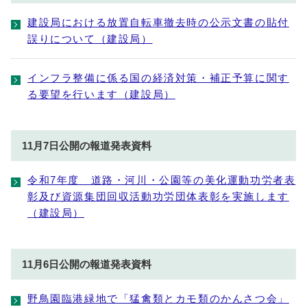
建設局における放置自転車撤去時の公示文書の貼付
誤りについて（建設局）
インフラ整備に係る国の経済対策・補正予算に関す
る要望を行います（建設局）
11月7日公開の報道発表資料
令和7年度 道路・河川・公園等の美化運動功労者表
彰及び資源集団回収活動功労団体表彰を実施します
（建設局）
11月6日公開の報道発表資料
野鳥園臨港緑地で「猛禽類とカモ類のかんさつ会」