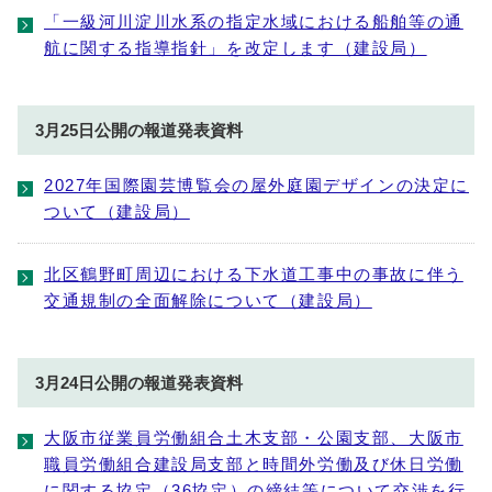
「一級河川淀川水系の指定水域における船舶等の通
航に関する指導指針」を改定します（建設局）
3月25日公開の報道発表資料
2027年国際園芸博覧会の屋外庭園デザインの決定に
ついて（建設局）
北区鶴野町周辺における下水道工事中の事故に伴う
交通規制の全面解除について（建設局）
3月24日公開の報道発表資料
大阪市従業員労働組合土木支部・公園支部、大阪市
職員労働組合建設局支部と時間外労働及び休日労働
に関する協定（36協定）の締結等について交渉を行