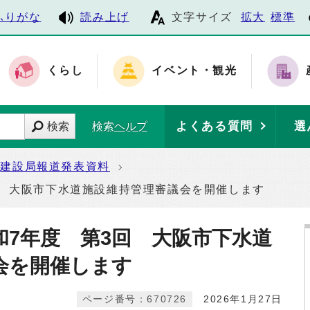
ふりがな
読み上げ
文字サイズ
拡大
標準
くらし
イベント・観光
よくある質問
選
検索
検索ヘルプ
建設局報道発表資料
回 大阪市下水道施設維持管理審議会を開催します
和7年度 第3回 大阪市下水道
会を開催します
ページ番号：670726
2026年1月27日