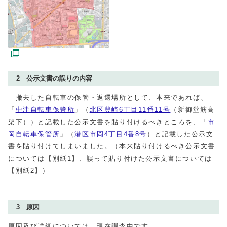
2 公示文書の誤りの内容
撤去した自転車の保管・返還場所として、本来であれば、
「
中津自転車保管所
」（
北区豊崎6丁目11番11号
（新御堂筋高
架下））と記載した公示文書を貼り付けるべきところを、「
市
岡自転車保管所
」（
港区市岡4丁目4番8号
）と記載した公示文
書を貼り付けてしまいました。（本来貼り付けるべき公示文書
については【別紙1】、誤って貼り付けた公示文書については
【別紙2】）
3 原因
原因及び詳細については、現在調査中です。