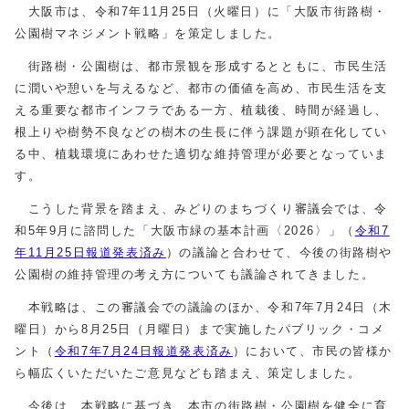
大阪市は、令和7年11月25日（火曜日）に「大阪市街路樹・
公園樹マネジメント戦略」を策定しました。
街路樹・公園樹は、都市景観を形成するとともに、市民生活
に潤いや憩いを与えるなど、都市の価値を高め、市民生活を支
える重要な都市インフラである一方、植栽後、時間が経過し、
根上りや樹勢不良などの樹木の生長に伴う課題が顕在化してい
る中、植栽環境にあわせた適切な維持管理が必要となっていま
す。
こうした背景を踏まえ、みどりのまちづくり審議会では、令
和5年9月に諮問した「大阪市緑の基本計画〈2026〉」（
令和7
年11月25日報道発表済み
）の議論と合わせて、今後の街路樹や
公園樹の維持管理の考え方についても議論されてきました。
本戦略は、この審議会での議論のほか、令和7年7月24日（木
曜日）から8月25日（月曜日）まで実施したパブリック・コメ
ント（
令和7年7月24日報道発表済み
）において、市民の皆様か
ら幅広くいただいたご意見なども踏まえ、策定しました。
今後は、本戦略に基づき、本市の街路樹・公園樹を健全に育