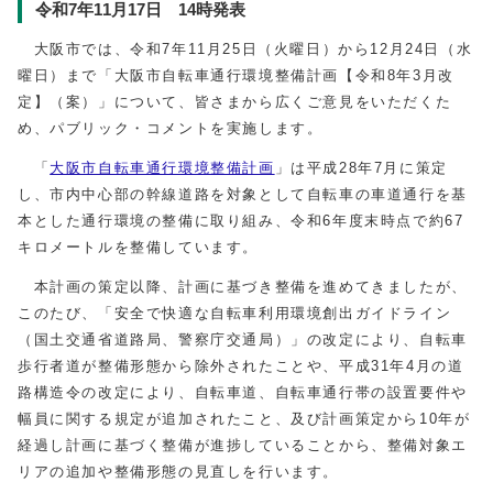
令和7年11月17日 14時発表
大阪市では、令和7年11月25日（火曜日）から12月24日（水
曜日）まで「大阪市自転車通行環境整備計画【令和8年3月改
定】（案）」について、皆さまから広くご意見をいただくた
め、パブリック・コメントを実施します。
「
大阪市自転車通行環境整備計画
」は平成28年7月に策定
し、市内中心部の幹線道路を対象として自転車の車道通行を基
本とした通行環境の整備に取り組み、令和6年度末時点で約67
キロメートルを整備しています。
本計画の策定以降、計画に基づき整備を進めてきましたが、
このたび、「安全で快適な自転車利用環境創出ガイドライン
（国土交通省道路局、警察庁交通局）」の改定により、自転車
歩行者道が整備形態から除外されたことや、平成31年4月の道
路構造令の改定により、自転車道、自転車通行帯の設置要件や
幅員に関する規定が追加されたこと、及び計画策定から10年が
経過し計画に基づく整備が進捗していることから、整備対象エ
リアの追加や整備形態の見直しを行います。