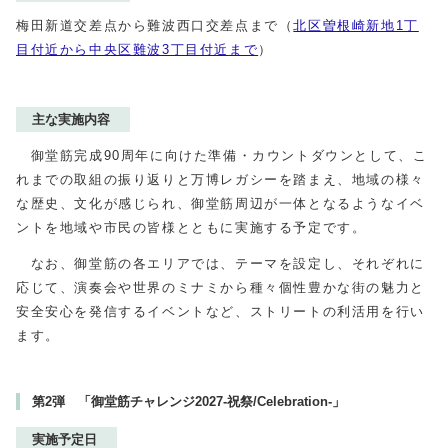
梅田新道交差点から難波西口交差点まで（
北区曽根崎新地1丁
目付近から中央区難波3丁目付近まで
）
主な実施内容
御堂筋完成90周年に向けた準備・カウントダウンとして、こ
れまでの取組の振り返りと万博レガシーを踏まえ、地域の様々
な歴史、文化が感じられ、御堂筋周辺が一体となるようなイベ
ントを地域や市民の皆様とともに実施する予定です。
なお、御堂筋の各エリアでは、テーマを設定し、それぞれに
応じて、演奏会や世界のミナミから種々個性豊かな街の魅力と
安全安心を発信するイベントなど、ストリートの利活用を行い
ます。
第2弾 「御堂筋チャレンジ2027-祝祭/Celebration-」
実施予定日