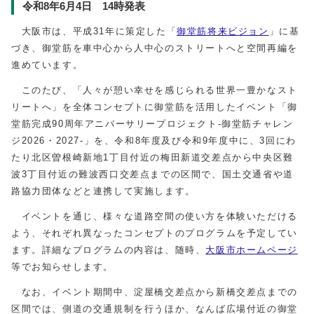
令和8年6月4日 14時発表
大阪市は、平成31年に策定した「
御堂筋将来ビジョン
」に基
づき、御堂筋を車中心から人中心のストリートへと空間再編を
進めています。
このたび、「人々が憩い幸せを感じられる世界一豊かなスト
リートへ」を全体コンセプトに御堂筋を活用したイベント「御
堂筋完成90周年アニバーサリープロジェクト-御堂筋チャレン
ジ2026・2027-」を、令和8年度及び令和9年度中に、3回にわ
たり北区曽根崎新地1丁目付近の梅田新道交差点から中央区難
波3丁目付近の難波西口交差点までの区間で、国土交通省や道
路協力団体などと連携して実施します。
イベントを通じ、様々な道路空間の使い方を体験いただける
よう、それぞれ異なったコンセプトのプログラムを予定してい
ます。詳細なプログラムの内容は、随時、
大阪市ホームページ
等でお知らせします。
なお、イベント期間中、淀屋橋交差点から新橋交差点までの
区間では、側道の交通規制を行うほか、なんば広場付近の御堂