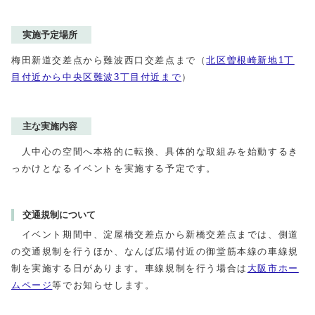
実施予定場所
梅田新道交差点から難波西口交差点まで（
北区曽根崎新地1丁
目付近から中央区難波3丁目付近まで
）
主な実施内容
人中心の空間へ本格的に転換、具体的な取組みを始動するき
っかけとなるイベントを実施する予定です。
交通規制について
イベント期間中、淀屋橋交差点から新橋交差点までは、側道
の交通規制を行うほか、なんば広場付近の御堂筋本線の車線規
制を実施する日があります。車線規制を行う場合は
大阪市ホー
ムページ
等でお知らせします。