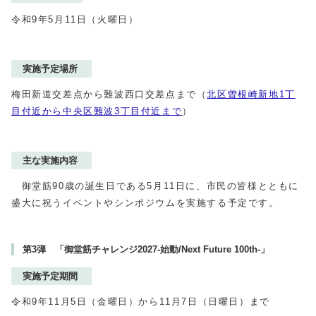
令和9年5月11日（火曜日）
実施予定場所
梅田新道交差点から難波西口交差点まで（
北区曽根崎新地1丁
目付近から中央区難波3丁目付近まで
）
主な実施内容
御堂筋90歳の誕生日である5月11日に、市民の皆様とともに
盛大に祝うイベントやシンポジウムを実施する予定です。
第3弾 「御堂筋チャレンジ2027-始動/Next Future 100th-」
実施予定期間
令和9年11月5日（金曜日）から11月7日（日曜日）まで