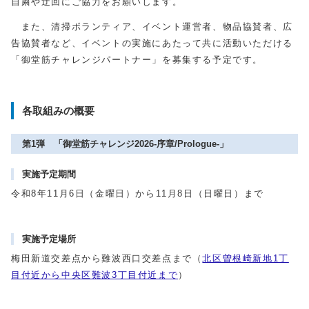
自粛や迂回にご協力をお願いします。
また、清掃ボランティア、イベント運営者、物品協賛者、広
告協賛者など、イベントの実施にあたって共に活動いただける
「御堂筋チャレンジパートナー」を募集する予定です。
各取組みの概要
第1弾 「御堂筋チャレンジ2026-序章/Prologue-」
実施予定期間
令和8年11月6日（金曜日）から11月8日（日曜日）まで
実施予定場所
梅田新道交差点から難波西口交差点まで（
北区曽根崎新地1丁
目付近から中央区難波3丁目付近まで
）