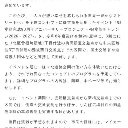
進めています。
このたび、「人々が憩い幸せを感じられる世界一豊かなスト
リートへ」を全体コンセプトに御堂筋を活用したイベント「御
堂筋完成90周年アニバーサリープロジェクト-御堂筋チャレン
ジ2026・2027-」を、令和8年度及び令和9年度中に、3回にわ
たり北区曽根崎新地1丁目付近の梅田新道交差点から中央区難
波3丁目付近の難波西口交差点までの区間で、国土交通省や道
路協力団体などと連携して実施します。
イベントを通じ、様々な道路空間の使い方を体験いただける
よう、それぞれ異なったコンセプトのプログラムを予定してい
ます。詳細なプログラムの内容は、随時、本ページ等でお知ら
せします。
なお、イベント期間中、淀屋橋交差点から新橋交差点までの
区間では、側道の交通規制を行うほか、なんば広場付近の御堂
筋本線の車線規制を実施する日があります。
当日は混雑が予想されますので、市民の皆様には、マイカー