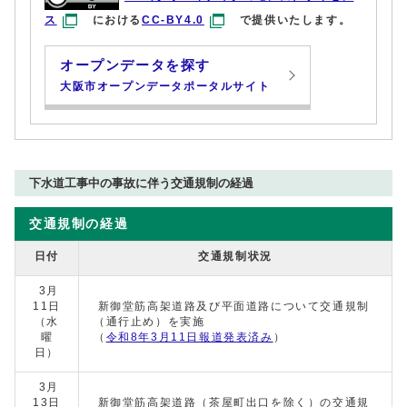
ス
における
CC-BY4.0
で提供いたします。
オープンデータを探す
大阪市オープンデータポータルサイト
下水道工事中の事故に伴う交通規制の経過
交通規制の経過
日付
交通規制状況
3月
11日
新御堂筋高架道路及び平面道路について交通規制
（水
（通行止め）を実施
曜
（
令和8年3月11日報道発表済み
）
日）
3月
13日
新御堂筋高架道路（茶屋町出口を除く）の交通規