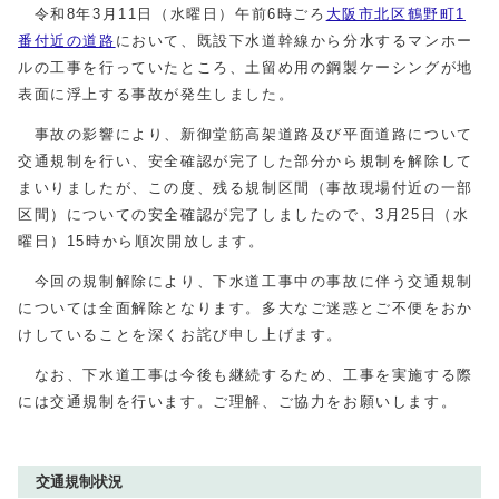
令和8年3月11日（水曜日）午前6時ごろ
大阪市北区鶴野町1
番付近の道路
において、既設下水道幹線から分水するマンホー
ルの工事を行っていたところ、土留め用の鋼製ケーシングが地
表面に浮上する事故が発生しました。
事故の影響により、新御堂筋高架道路及び平面道路について
交通規制を行い、安全確認が完了した部分から規制を解除して
まいりましたが、この度、残る規制区間（事故現場付近の一部
区間）についての安全確認が完了しましたので、3月25日（水
曜日）15時から順次開放します。
今回の規制解除により、下水道工事中の事故に伴う交通規制
については全面解除となります。多大なご迷惑とご不便をおか
けしていることを深くお詫び申し上げます。
なお、下水道工事は今後も継続するため、工事を実施する際
には交通規制を行います。ご理解、ご協力をお願いします。
交通規制状況