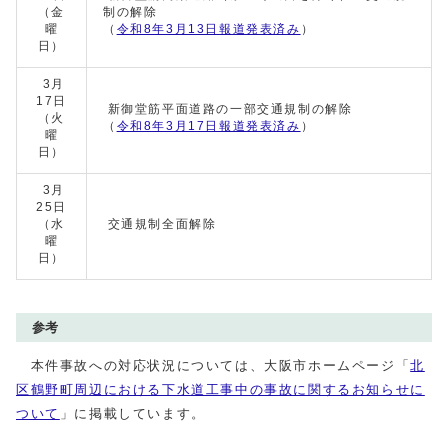
（金
制の解除
曜
（
令和8年3月13日報道発表済み
）
日）
3月
17日
新御堂筋平面道路の一部交通規制の解除
（火
（
令和8年3月17日報道発表済み
）
曜
日）
3月
25日
（水
交通規制全面解除
曜
日）
参考
本件事故への対応状況については、大阪市ホームページ「
北
区鶴野町周辺における下水道工事中の事故に関するお知らせに
ついて
」に掲載しています。