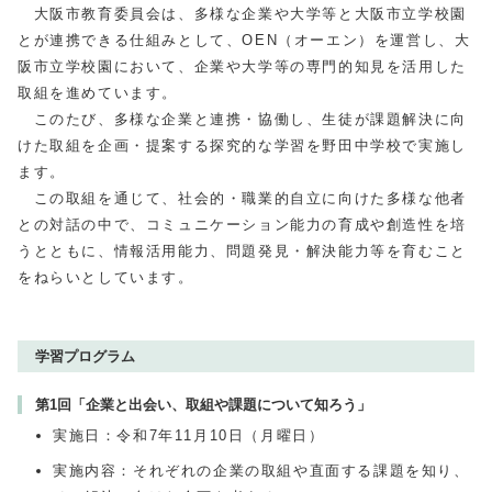
大阪市教育委員会は、多様な企業や大学等と大阪市立学校園
とが連携できる仕組みとして、OEN（オーエン）を運営し、大
阪市立学校園において、企業や大学等の専門的知見を活用した
取組を進めています。
このたび、多様な企業と連携・協働し、生徒が課題解決に向
けた取組を企画・提案する探究的な学習を野田中学校で実施し
ます。
この取組を通じて、社会的・職業的自立に向けた多様な他者
との対話の中で、コミュニケーション能力の育成や創造性を培
うとともに、情報活用能力、問題発見・解決能力等を育むこと
をねらいとしています。
学習プログラム
第1回「企業と出会い、取組や課題について知ろう」
実施日：令和7年11月10日（月曜日）
実施内容：それぞれの企業の取組や直面する課題を知り、