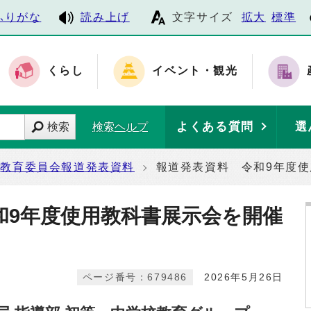
ふりがな
読み上げ
文字サイズ
拡大
標準
くらし
イベント・観光
よくある質問
選
検索
検索ヘルプ
教育委員会報道発表資料
報道発表資料 令和9年度
和9年度使用教科書展示会を開催
ページ番号：679486
2026年5月26日