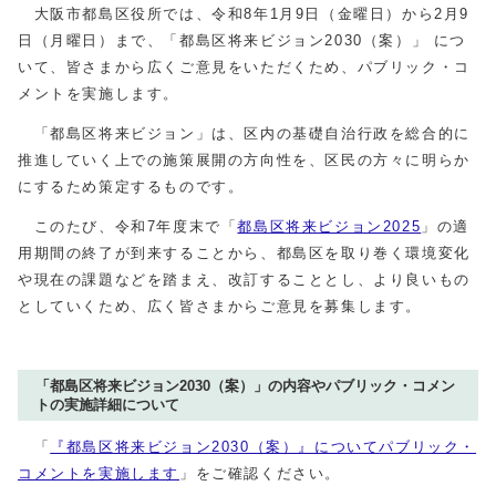
大阪市都島区役所では、令和8年1月9日（金曜日）から2月9
日（月曜日）まで、「都島区将来ビジョン2030（案）」 につ
いて、皆さまから広くご意見をいただくため、パブリック・コ
メントを実施します。
「都島区将来ビジョン」は、区内の基礎自治行政を総合的に
推進していく上での施策展開の方向性を、区民の方々に明らか
にするため策定するものです。
このたび、令和7年度末で「
都島区将来ビジョン2025
」の適
用期間の終了が到来することから、都島区を取り巻く環境変化
や現在の課題などを踏まえ、改訂することとし、より良いもの
としていくため、広く皆さまからご意見を募集します。
「都島区将来ビジョン2030（案）」の内容やパブリック・コメン
トの実施詳細について
「
『都島区将来ビジョン2030（案）』についてパブリック・
コメントを実施します
」をご確認ください。