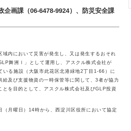
画課（06-6478-9924）、防災安全課
域内において災害が発生し、又は発生するおそれ
LP
舞洲Ⅰ」として運用し、アスクル株式会社が
ている施設
（大阪市此花区北港緑地2
丁目
1-66
）
に
供給及び支援物資の一時保管等に関して、3者が協力
こと
を目的として、アスクル株式会社及びGLP投資
日（月曜日）14時から、西淀川区役所において協定