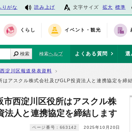
ふりがな
読み上げ
文字サイズ
拡大
標準
くらし
イベント・観光
よくある質問
選
検索
検索ヘルプ
西淀川区報道発表資料
所はアスクル株式会社及びGLP投資法人と連携協定を締
阪市西淀川区役所はアスクル株
投資法人と連携協定を締結します
ページ番号：663142
2025年10月20日