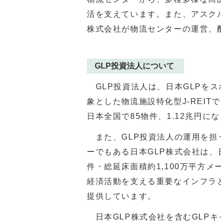
活を支えています。また、アスク
株式会社が物流センターの運営、
GLP投資法人について
GLP
投資法人は、日本
GLP
をス
象とした物流施設特化型
J-REIT
で
日本全国で
85
物件、
1.12
兆円にな
また、GLP
投資法人の運用を担
ーでもある日本
GLP
株式会社は、
件・総延床面積約
1,100
万平方メ
経済活動を支える重要なインフラ
提供しています。
日本
GLP株式会社
を含む
GLP
キ