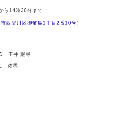
から14時30分まで
市西淀川区御幣島1丁目2番10号
）
O 玉井 継尋
辻 佑馬