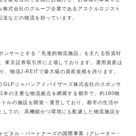
ル株式会社のグループ企業であるアスクルロジスト
配送などの物流を担っています。
ポンサーとする「先進的物流施設」を主たる投資対
、東京証券取引所に上場しております。運用資産は
り、物流
J-REIT
で最大級の資産規模を誇ります。
う
GLP
ジャパンアドバイザーズ株式会社のスポンサ
日本の主要な物流拠点を網羅する都市で、約
180
物
ートルの施設を開発・運営しており、都市の生活や
としての、高機能かつ環境にも配慮した物流施設を
ャピタル・パートナーズの国際事業（グレーター・