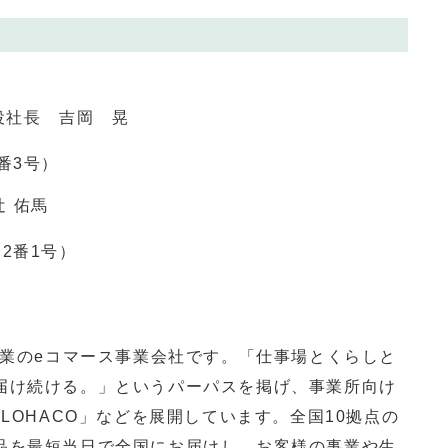
役社長 吉岡 晃
番3号）
 佑馬
番1号）
業の
e
コマース事業会社です。「仕事場とくらしと
届け続ける。」というパーパスを掲げ、事業所向け
「
LOHACO
」などを展開しています。全国
10
拠点の
品を最短当日で全国にお届けし、お客様の事業や生