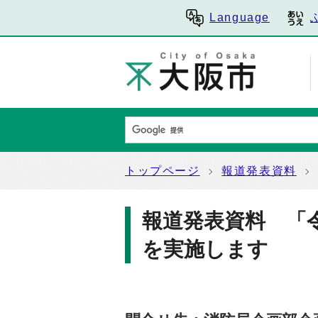
Language
トップページ
報道発表資料
報道発表資料 「
を実施します