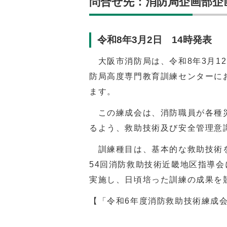
問合せ先：消防局企画部企画課（
令和8年3月2日 14時発表
大阪市消防局は、令和8年3月12
防局高度専門教育訓練センターに
ます。
この練成会は、消防職員が各種災
るよう、救助技術及び安全管理意
訓練種目は、基本的な救助技術を
54
回消防救助技術近畿地区指導会
実施し、日頃培った訓練の成果を
【「令和6年度消防救助技術練成