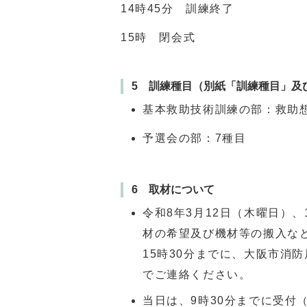
14
時
45
分 訓練終了
15
時 閉会式
5 訓練種目（別紙「訓練種目」及
基本救助技術訓練の部：救助想
予選会の部：7種目
6 取材について
令和8年3月12日（木曜日）
材の希望及び機材等の搬入など
15
時
30
分までに、大阪市消防
でご連絡ください。
当日は、9時30分までに受付