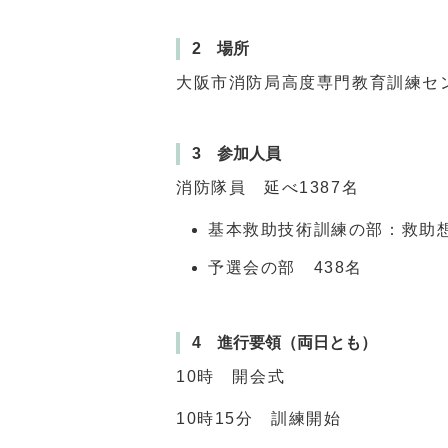
2 場所
大阪市消防局高度専門教育訓練セ
3 参加人員
消防隊員 延べ1387名
基本救助技術訓練の部：救助想
予選会の部 438名
4 進行要領（両日とも）
10時 開会式
10
時
15
分 訓練開始