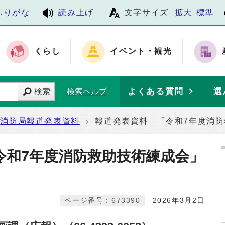
ふりがな
読み上げ
文字サイズ
拡大
標準
くらし
イベント・観光
よくある質問
選
検索
検索ヘルプ
消防局報道発表資料
報道発表資料 「令和7年度消
令和7年度消防救助技術練成会」
ページ番号：673390
2026年3月2日