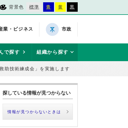
背景色
標準
青
黄
黒
産業・ビジネス
市政
んで探す
組織から探す
防救助技術練成会」を実施します
探している情報が見つからない
情報が見つからないときは