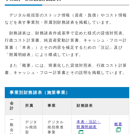
デジタル統括室のストック情報（資産・負債）やコスト情報
などを表す事業別・所属別財務諸表を掲載しています。
財務諸表は、財務諸表作成基準で定めた様式の貸借対照表、
行政コスト計算書、純資産変動計算書、キャッシュ・フロー計
算書（「本表」）とその内容を補足するための「注記」及び
「附属明細表」により構成しています。
また「概要」には、簡素化した貸借対照表、行政コスト計算
書、キャッシュ・フロー計算書とその説明を掲載しています。
事業別財務諸表（施策事業）
会
所属
事業
財務諸表
計
一
本表・注記・
デジタ
デジタル
概要
般
附属明細表
ル統括
統括推進
会
室
事業