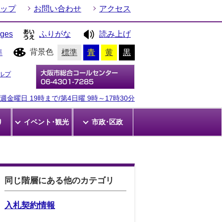
ップ
お問い合わせ
アクセス
ages
ふりがな
読み上げ
背景色
準
標準
青
黄
黒
ルプ
金曜日 19時まで/第4日曜 9時～17時30分
り
イベント･観光
市政･区政
同じ階層にある他のカテゴリ
入札契約情報