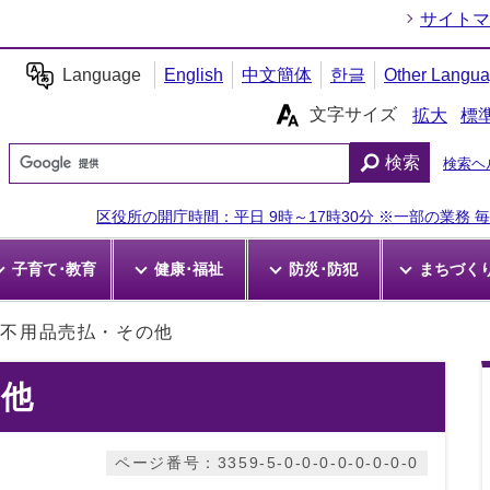
サイトマ
Language
English
中文簡体
한글
Other Langu
文字サイズ
拡大
標
検索
検索ヘ
区役所の開庁時間：平日 9時～17時30分 ※一部の業務 毎週
子育て･教育
健康･福祉
防災･防犯
まちづく
不用品売払・その他
の他
ページ番号：3359-5-0-0-0-0-0-0-0-0