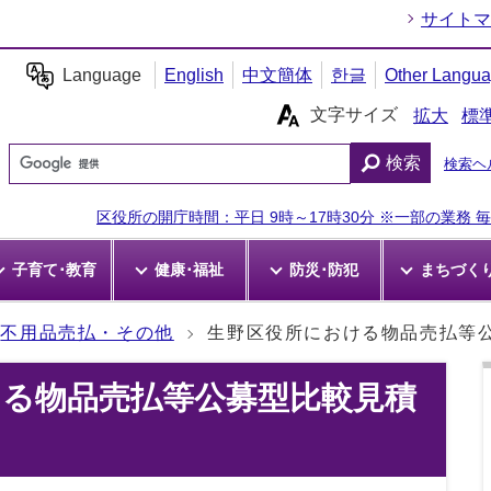
サイトマ
Language
English
中文簡体
한글
Other Langu
文字サイズ
拡大
標
検索
検索ヘ
区役所の開庁時間：平日 9時～17時30分 ※一部の業務 毎週
子育て･教育
健康･福祉
防災･防犯
まちづく
不用品売払・その他
生野区役所における物品売払等
ける物品売払等公募型比較見積