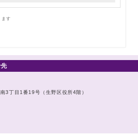
きます
せ先
山南3丁目1番19号（生野区役所4階）