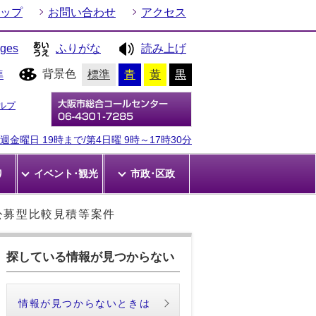
ップ
お問い合わせ
アクセス
ages
ふりがな
読み上げ
背景色
準
標準
青
黄
黒
ルプ
金曜日 19時まで/第4日曜 9時～17時30分
り
イベント･観光
市政･区政
公募型比較見積等案件
探している情報が見つからない
情報が見つからないときは