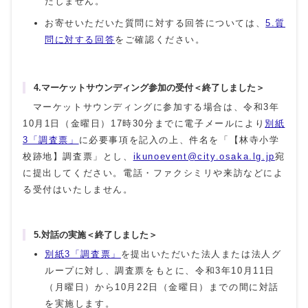
たしません。
お寄せいただいた質問に対する回答については、
5.質
問に対する回答
をご確認ください。
4.マーケットサウンディング参加の受付＜終了しました＞
マーケットサウンディングに参加する場合は、令和3年
10月1日（金曜日）17時30分までに電子メールにより
別紙
3「調査票」
に必要事項を記入の上、件名を「【林寺小学
校跡地】調査票」とし、
ikunoevent@city.osaka.lg.jp
宛
に提出してください。電話・ファクシミリや来訪などによ
る受付はいたしません。
5.対話の実施＜終了しました＞
別紙3「調査票」
を提出いただいた法人または法人グ
ループに対し、調査票をもとに、令和3年10月11日
（月曜日）から10月22日（金曜日）までの間に対話
を実施します。