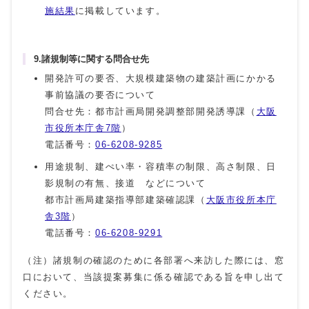
施結果
に掲載しています。
9.諸規制等に関する問合せ先
開発許可の要否、大規模建築物の建築計画にかかる
事前協議の要否について
問合せ先：都市計画局開発調整部開発誘導課（
大阪
市役所本庁舎7階
）
電話番号：
06-6208-9285
用途規制、建ぺい率・容積率の制限、高さ制限、日
影規制の有無、接道 などについて
都市計画局建築指導部建築確認課（
大阪市役所本庁
舎3階
）
電話番号：
06-6208-9291
（注）諸規制の確認のために各部署へ来訪した際には、窓
口において、当該提案募集に係る確認である旨を申し出て
ください。