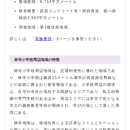
敷地面積：6,714平方メートル
校舎概要：鉄筋コンクリート造一部鉄骨造、延べ面
積約3,893平方メートル
用途地域：第1種住居地域
詳しくは、「
実施要領
」2ページを参照ください。
林寺小学校周辺地域の特徴
林寺小学校周辺地域は、交通利便性に優れた地域であ
り、林寺小学校は幅員15メートル都市計画道路生野線な
どの道路に囲まれた整形敷地である。小学校周辺の環境
は、住宅や寺社が混在する閑静なエリアであり、私立幼稚
園や専門学校があるほか、周辺エリアには本市で初となる
市立の義務教育学校が開校され、学びの場として適した環
境にある。
林寺地域は、地域住民による活発なコミュニケーション
が図られており、若い地域活動の担い手による活動委員会