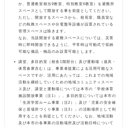
か、普通教室相当9教室、特別教室6教室）を避難所
スペースとして開放する事を前提としてください。
ただし、開放するスペースから、校長室、職員室な
どの執務スペースや分電盤等設備が設置されている
管理スペースは除きます。
なお、当該開放する避難スペースについては、災害
時に即時開放できるように、平常時は可動式で収納
可能な備品・物品のみ設置可能とします。
講堂、多目的室（校舎1階部分）及び運動場（遊具・
体育倉庫含む）は、事業者提案による活用可能なス
ペースですが、活用にあたっては、これまでの地域
活動を継続していくための地域コミュニティスペー
ス及び、講堂と運動場については本市の「学校体育
施設開放事業（注1）」、多目的室については本市の
「生涯学習ルーム事業（注2）」及び「児童の安全確
保と居場所づくり事業（注3）」の活動場所として利
用することを前提としてください。なお、地域活動
及び本市の各事業の活動場所及び活動日時について