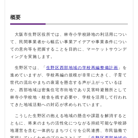
概要
大阪市生野区役所では、林寺小学校跡地の利活用につい
て、民間事業者から幅広い事業アイデアや事業条件につい
ての意向等を把握することを目的に、マーケットサウンデ
ィングを実施します。
生野区では、「
生野区西部地域の学校再編整備計画
」を
進めていますが、学校再編の規模が非常に大きく、子育て
世代の流出やまちの衰退を懸念する声が上がっているほ
か、西部地域は密集住宅市街地であり災害時避難所として
林寺小学校地・校舎を残す必要や、学校を活用して行われ
てきた地域活動への対応が求められています。
こうした生野区の抱える地域の懸念や課題を解消すると
ともに、将来のまちの活性化につながる持続可能な学校跡
地運営を含む一体的なまちづくりを公民連携、市民協働で
実現していくためのプロセスとして、「
生野区西部地域の