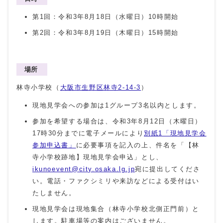
第1回：令和3年8月18日（水曜日）10時開始
第2回：令和3年8月19日（木曜日）15時開始
場所
林寺小学校（
大阪市生野区林寺2-14-3
）
現地見学会への参加は1グループ3名以内とします。
参加を希望する場合は、令和3年8月12日（木曜日）
17時30分までに電子メールにより
別紙1「現地見学会
参加申込書」
に必要事項を記入の上、件名を「【林
寺小学校跡地】現地見学会申込」とし、
ikunoevent@city.osaka.lg.jp
宛に提出してくださ
い。電話・ファクシミリや来訪などによる受付はい
たしません。
現地見学会は現地集合（林寺小学校北側正門前）と
します。駐車場等の案内はございません。