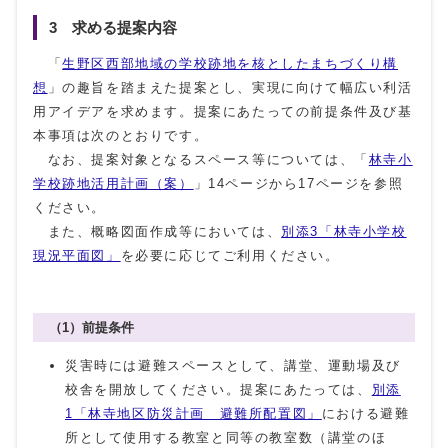
3 求める提案内容
「
生野区西部地域の学校跡地を核としたまちづくり構
想
」の趣旨を踏まえた提案とし、実現に向けて幅広い利活
用アイデアを求めます。提案にあたっての前提条件及び基
本事項は次のとおりです。
なお、提案対象となるスペース等については、「
林寺小
学校跡地活用計画（案）
」14ページから17ページを参照
ください。
また、概略図面作成等においては、
別添3「林寺小学校
現況平面図」
を必要に応じてご利用ください。
（1）前提条件
災害時には避難スペースとして、講堂、運動場及び
校舎を開放してください。提案にあたっては、
別添
1「林寺地区防災計画 避難所配置図」
における避難
所として使用する教室と同等の教室数（講堂のほ