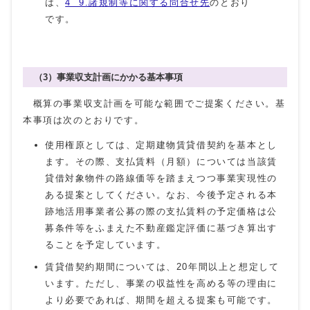
は、
4 9.諸規制等に関する問合せ先
のとおり
です。
（3）事業収支計画にかかる基本事項
概算の事業収支計画を可能な範囲でご提案ください。基
本事項は次のとおりです。
使用権原としては、定期建物賃貸借契約を基本とし
ます。その際、支払賃料（月額）については当該賃
貸借対象物件の路線価等を踏まえつつ事業実現性の
ある提案としてください。なお、今後予定される本
跡地活用事業者公募の際の支払賃料の予定価格は公
募条件等をふまえた不動産鑑定評価に基づき算出す
ることを予定しています。
賃貸借契約期間については、20年間以上と想定して
います。ただし、事業の収益性を高める等の理由に
より必要であれば、期間を超える提案も可能です。