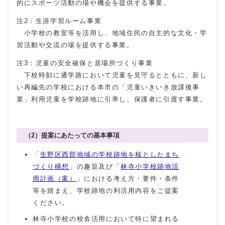
的にスポーツ活動の場や機会を提供する事業。
注2：生涯学習ルーム事業
小学校の教室等を活用し、地域住民の自主的な文化・学
習活動や交流の場を提供する事業。
注3：児童の安全確保と居場所づくり事業
下校時刻に通学路において児童を見守るとともに、新し
い再編先の学校における本市の「児童いきいき放課後事
業」利用児童を学校跡地に引率し、保護者に引渡す事業。
（2）提案にあたっての基本事項
「
生野区西部地域の学校跡地を核としたまち
づくり構想
」の趣旨及び「
林寺小学校跡地活
用計画（案）
」における考え方・要件・条件
等を踏まえ、学校跡地の利活用内容をご提案
ください。
林寺小学校の校舎活用において特に望まれる