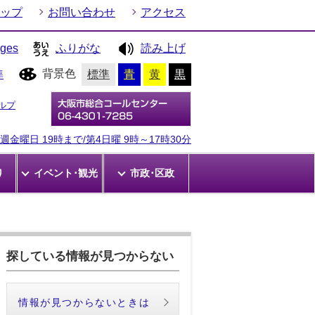
ップ
お問い合わせ
アクセス
ages
ふりがな
読み上げ
背景色
準
標準
青
黄
黒
ルプ
金曜日 19時まで/第4日曜 9時～17時30分
り
イベント･観光
市政･区政
探している情報が見つからない
情報が見つからないときは