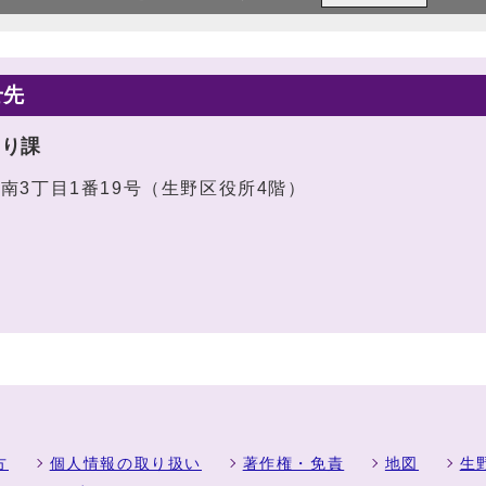
せ先
くり課
山南3丁目1番19号（生野区役所4階）
方
個人情報の取り扱い
著作権・免責
地図
生