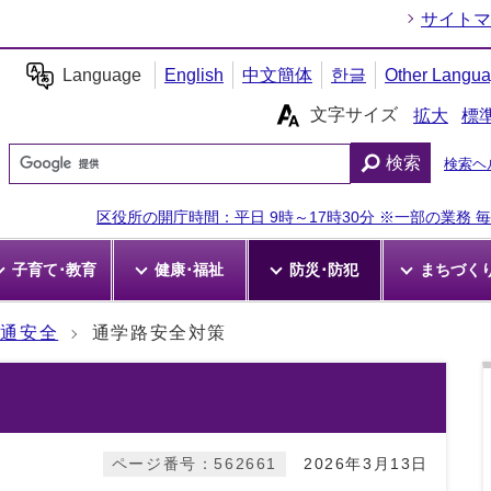
サイトマ
Language
English
中文簡体
한글
Other Langu
文字サイズ
拡大
標
検索
検索ヘ
区役所の開庁時間：平日 9時～17時30分 ※一部の業務 毎週
子育て･教育
健康･福祉
防災･防犯
まちづく
交通安全
通学路安全対策
ページ番号：562661
2026年3月13日