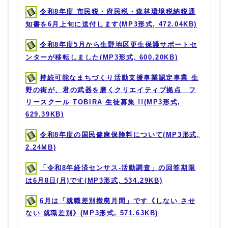
令和8年度 市民税・府民税・森林環境税納税通
知書を6月上旬に送付します(MP3形式, 472.04KB)
令和8年度5月から生野地区更生保護サポートセ
ンターが移転しました(MP3形式, 600.20KB)
持続可能なまちづくり活動支援事業認定事業 生
野の街が、君の武器を磨くクリエイティブ拠点 フ
リースクール TOBIRA 生徒募集 !!(MP3形式,
629.39KB)
令和8年度の国民健康保険料について(MP3形式,
2.24MB)
「令和8年経済センサス-活動調査」の回答期限
は6月8日(月)です(MP3形式, 534.29KB)
6月は「就職差別撤廃月間」です《しない させ
ない 就職差別》(MP3形式, 571.63KB)