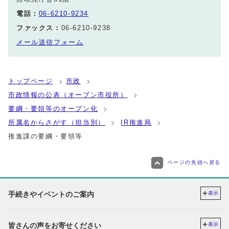
電話：
06-6210-9234
ファックス：
06-6210-9238
メール送信フォーム
トップページ
市政
市政情報の公表（オープン市役所）
要綱・要領等のオープン化
所属名からさがす（担当別）
IR推進局
推進課の要綱・要領等
ページの先頭へ戻る
手続きやイベントのご案内
表示
皆さんの声をお寄せください
表示