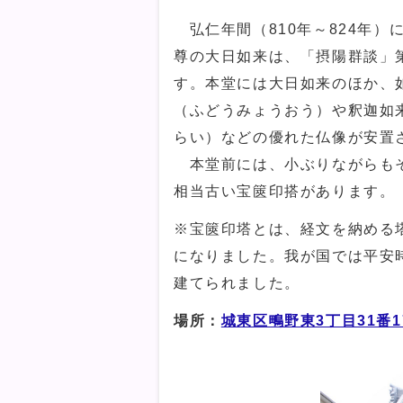
弘仁年間（810年～824年）
尊の大日如来は、「摂陽群談」
す。本堂には大日如来のほか、
（ふどうみょうおう）や釈迦如
らい）などの優れた仏像が安置
本堂前には、小ぶりながらもそ
相当古い宝篋印搭があります。
※宝篋印塔とは、経文を納める
になりました。我が国では平安
建てられました。
場所：
城東区鴫野東3丁目31番1