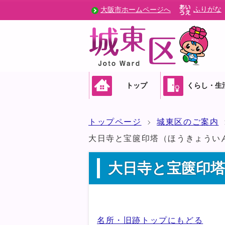
ふりがな
大阪市ホームページへ
トップ
くらし・生
トップページ
城東区のご案内
大日寺と宝篋印塔（ほうきょうい
大日寺と宝篋印
名所・旧跡トップにもどる