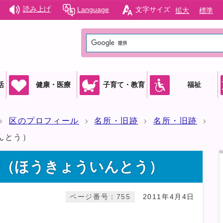
読み上げ
Language
文字サイズ
拡大
標準
活
健康・医療
子育て・教育
福祉
区のプロフィール
名所・旧跡
名所・旧跡
んとう）
塔（ほうきょういんとう）
ページ番号：755
2011年4月4日