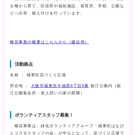
を種から育て、区役所や福祉施設、保育所、学校、公園な
どへ出荷・植え付けを行っています。
種花事業の概要はこちらから（建設局）
活動拠点
名称 ： 城東区花づくり広場
所在地 ：
大阪市城東区今福西6丁目5番
鯰江公園内（鯰
江公園集会所・老人憩いの家の西隣）
ボランティアスタッフ募集！
種花事業は、緑化ボランティアグループ「城東区はなび
とコスモスタッフの会」が中心となって、花づくり広場で