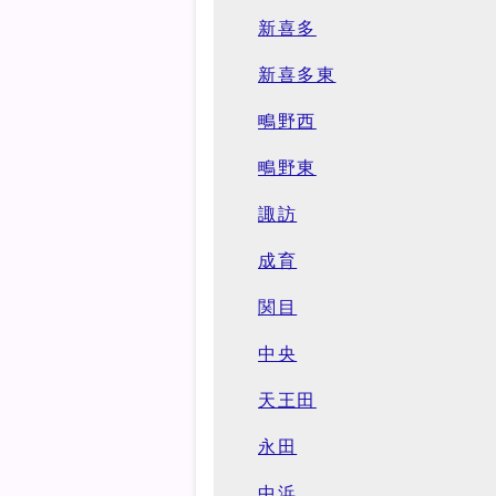
新喜多
新喜多東
鴫野西
鴫野東
諏訪
成育
関目
中央
天王田
永田
中浜