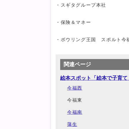
・スギタグループ本社
・保険＆マネー
・ボウリング王国 スポルト今
関連ページ
絵本スポット「絵本で子育て
今福西
今福東
今福南
蒲生