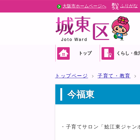
ふりがな
大阪市ホームページへ
トップ
くらし・生
トップページ
子育て・教育
今福東
・子育てサロン「鯰江東ジャン