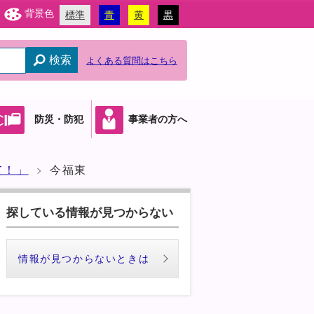
背景色
標準
青
黄
黒
検索
よくある質問はこちら
防災・防犯
事業者の方へ
て！」
今福東
探している情報が見つからない
情報が見つからないときは