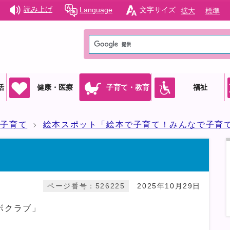
読み上げ
Language
文字サイズ
拡大
標準
活
健康・医療
子育て・教育
福祉
子育て
絵本スポット「絵本で子育て！みんなで子育
ページ番号：526225
2025年10月29日
ボクラブ」