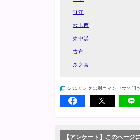
野江
放出西
東中浜
古市
森之宮
SNSリンクは別ウィンドウで開
【アンケート】このページ