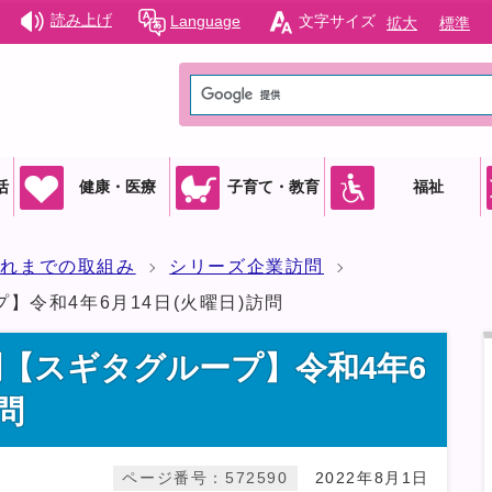
読み上げ
Language
文字サイズ
拡大
標準
活
健康・医療
子育て・教育
福祉
これまでの取組み
シリーズ企業訪問
】令和4年6月14日(火曜日)訪問
【スギタグループ】令和4年6
問
ページ番号：572590
2022年8月1日