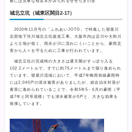
春には見事な桜並木がみられるせせらぎの里
城北立坑（城東区関目2-17）
2020年11月号の「ふれあいJOTO」で特集した寝屋川
北部地下河川城北立坑築造工事。大阪市内は淀川や大和川
より土地が低く、雨水が川に流れにくいことから、豪雨災
害から人々を守るために工事が行われています。
城北立坑の完成時の大きさは通天閣がすっぽり入る
102.2メートルで、すでに約75メートルまで掘り進められ
ています。寝屋川流域において、平成7年梅雨前線豪雨時
には2,040戸の浸水被害がありましたが、総合治水対策が
着実に進められていることで、令和5年5・6月の豪雨（平
成7年と同等規模）でも浸水被害が0戸と、大きな効果を
発揮しています。