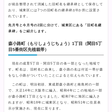
が統合整理されて消滅した旧町名を継承碑として保存して
おり、城東区には7つの旧町名の継承碑が8か所に設置さ
れています。
先月号と今月号の2回に分けて、城東区にある「旧町名継
承碑」をご紹介します。
森小路町（もりしょうじちょう）1丁目（関目5丁
目5番街区先植栽帯）
現在の成育5丁目・関目5丁目の各一部となった地域で
す。町名は、旧村名に由来し、森小路の名は付近一帯が森
をなし小路がついていたことによると伝えられています。
この町は、明治初頭、東成郡森小路村と南島村の一部
で、大正14年に大阪市に編入、昭和4年にこの地域の一部
が森小路町1丁目となりました。昭和7年に旭区に編入さ
れますが、昭和18年に城東区となり、昭和51年に住居表
示が実施され、現在に至ります。