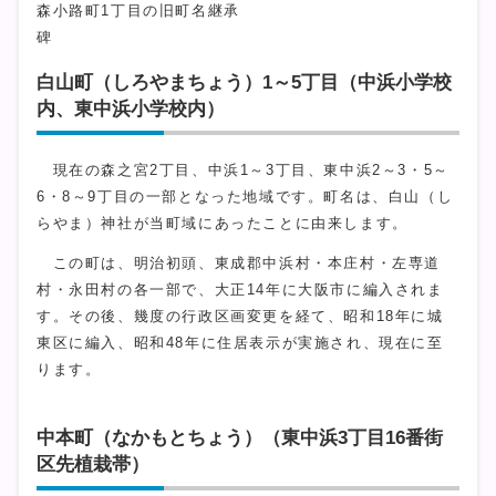
森小路町1丁目の旧町名継承
碑
白山町（しろやまちょう）1～5丁目（中浜小学校
内、東中浜小学校内）
現在の森之宮2丁目、中浜1～3丁目、東中浜2～3・5～
6・8～9丁目の一部となった地域です。町名は、白山（し
らやま）神社が当町域にあったことに由来します。
この町は、明治初頭、東成郡中浜村・本庄村・左専道
村・永田村の各一部で、大正14年に大阪市に編入されま
す。その後、幾度の行政区画変更を経て、昭和18年に城
東区に編入、昭和48年に住居表示が実施され、現在に至
ります。
中本町（なかもとちょう）（東中浜3丁目16番街
区先植栽帯）