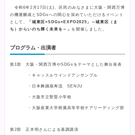
令和6年2月17日(土)、区民のみなさまに大阪・関西万博
の機運醸成とSDGsへの関心を深めていただけるイベント
として、
「城東区×SDGs×EXPO2025」～城東区（ま
ち）からいのち輝く未来を～」
を開催しました。
プログラム・出演者
第1部 大阪・関西万博やSDGsをテーマとした舞台発表
・キャッスルウインドアンサンブル
・日本舞踊扇寿流 SENJU
・大阪市立聖賢小学校
・大阪産業大学附属高等学校チアリーディング部
第2部 正木明さんによる基調講演