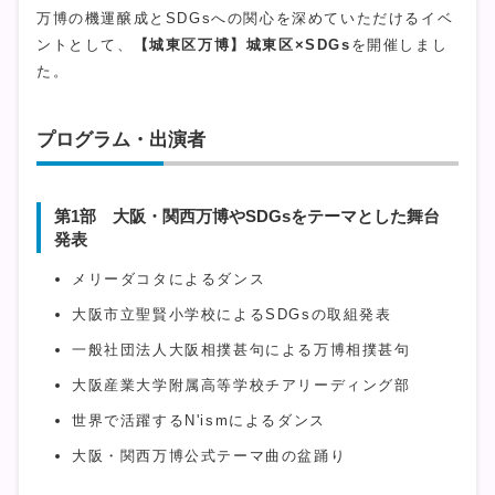
万博の機運醸成とSDGsへの関心を深めていただけるイベ
ントとして、
【城東区万博】城東区×SDGs
を開催しまし
た。
プログラム・出演者
第1部 大阪・関西万博やSDGsをテーマとした舞台
発表
メリーダコタによるダンス
大阪市立聖賢小学校によるSDGsの取組発表
一般社団法人大阪相撲甚句による万博相撲甚句
大阪産業大学附属高等学校チアリーディング部
世界で活躍するN'ismによるダンス
大阪・関西万博公式テーマ曲の盆踊り