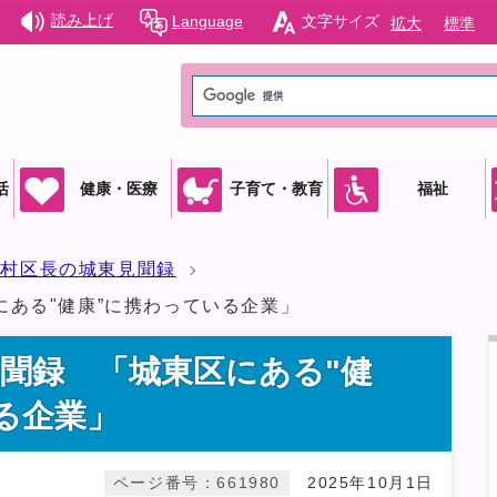
読み上げ
Language
文字サイズ
拡大
標準
活
健康・医療
子育て・教育
福祉
吉村区長の城東見聞録
ある"健康”に携わっている企業」
聞録 「城東区にある"健
る企業」
ページ番号：661980
2025年10月1日