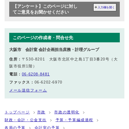
【アンケート】このページに対し
入力欄を開く
てご意見をお聞かせください
このページの作成者・問合せ先
大阪市 会計室 会計企画担当庶務・計理グループ
住所：
〒530-8201 大阪市北区中之島1丁目3番20号（大
阪市役所1階）
電話：
06-6208-8481
ファックス：
06-6202-6970
メール送信フォーム
トップページ
市政
市政の透明化
財政・会計・公金支出
予算・予算編成過程
各局の予算
会計室の予算