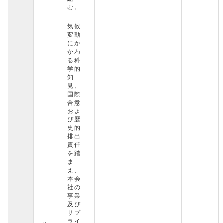
む。
気候
変動
にか
かわ
る科
学的
知
見、
国際
合意
およ
び歴
史的
排出
責任
を踏
ま
え、
本会
社の
事業
及び
サプ
ライ