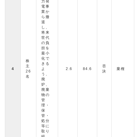
力発
電事
業か
ら撤
退
し、
将来
世代
の負
担を
最小
化で
株
きる
主
否
4
よ
2.6
84.6
棄権
26
決
う、
名
廃
炉、
廃棄
物の
管
理・
保
管・
処分
等に
取り
組