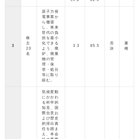
原子力発
電事業か
ら撤退
し、将来
世代の負
株
担を最小
主
化できる
否
棄
3
3.3
85.5
20
よう、廃
決
権
名
炉、廃棄
物の管
理・保
管・処分
等に取り
組む。
気候変動
にかかわ
る科学的
知見、国
際合意お
よび歴史
的排出責
任を踏ま
え、本会