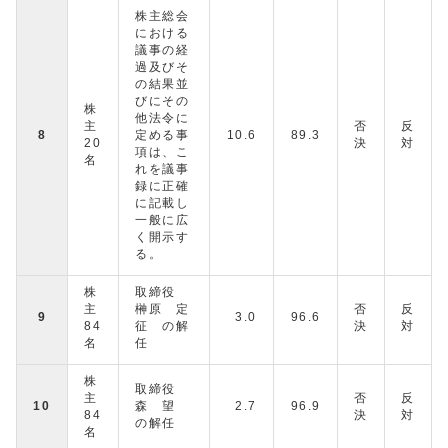
株主総会
における
議事の経
過及びそ
の結果並
びにその
株
他法令に
主
否
反
8
定める事
10.6
89.3
20
決
対
項は、こ
名
れを議事
録に正確
に記載し
一般に広
く開示す
る。
株
取締役
主
榊原 定
否
反
9
3.0
96.6
84
征 の解
決
対
名
任
株
取締役
主
否
反
10
森 望
2.7
96.9
84
決
対
の解任
名