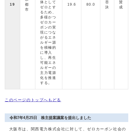
体として
否
賛
19
都
19.6
80.0
ゼロとす
決
成
市
るため、
多様かつ
ゼロカー
ボンの実
現につな
がるエネ
ルギー源
を積極的
に導入
し、再生
可能エネ
ルギーの
主力電源
化を推進
する。
このページのトップへもどる
令和7年4月25日 株主提案議案を提出しました
大阪市は、関西電力株式会社に対して、ゼロカーボン社会の