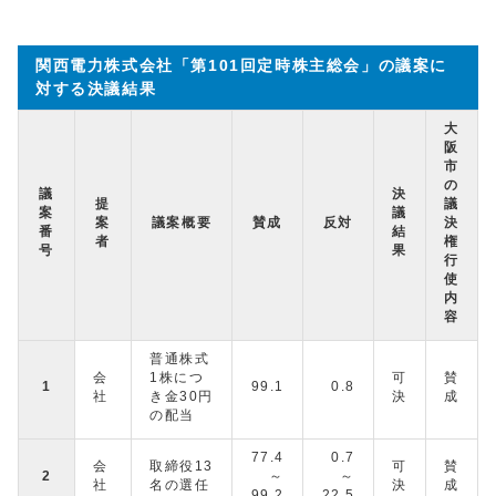
関西電力株式会社「第101回定時株主総会」の議案に
対する決議結果
大
阪
市
の
議
決
提
議
案
議
案
議案概要
賛成
反対
決
番
結
者
権
号
果
行
使
内
容
普通株式
会
1株につ
可
賛
1
99.1
0.8
社
き金30円
決
成
の配当
77.4
0.7
会
取締役13
可
賛
2
～
～
社
名の選任
決
成
99.2
22.5