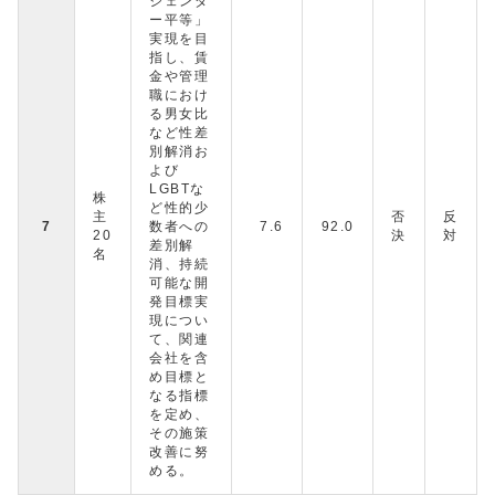
ジェンダ
ー平等」
実現を目
指し、賃
金や管理
職におけ
る男女比
など性差
別解消お
よび
LGBTな
株
ど性的少
主
否
反
7
数者への
7.6
92.0
20
決
対
差別解
名
消、持続
可能な開
発目標実
現につい
て、関連
会社を含
め目標と
なる指標
を定め、
その施策
改善に努
める。