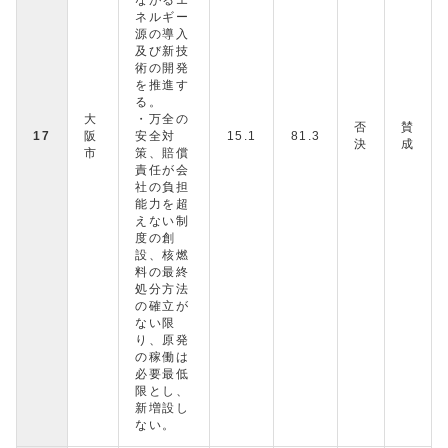
ネルギー
源の導入
及び新技
術の開発
を推進す
る。
大
・万全の
否
賛
17
阪
安全対
15.1
81.3
決
成
市
策、賠償
責任が会
社の負担
能力を超
えない制
度の創
設、核燃
料の最終
処分方法
の確立が
ない限
り、原発
の稼働は
必要最低
限とし、
新増設し
ない。