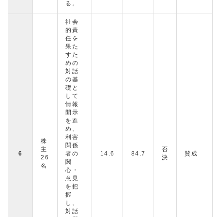
る。
社会
的責
任を
果た
すた
めの
対話
の基
礎と
して
情報
開示
を進
め、
利害
株
関係
主
否
6
者の
14.6
84.7
賛成
26
決
関
名
心・
意見
を把
握
し、
対話