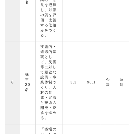
名
見を把握
し、対話
の質を評
価・改善
する仕組
みをつく
る。
技術的・
組織的基
礎とし
て、災害
等に対し
て頑健な
株
設備・事
主
否
反
6
業体制づ
3.3
96.1
20
決
対
くり、人
名
材の育
成・定着
と技術の
開発・継
承を進め
る。
「職場の