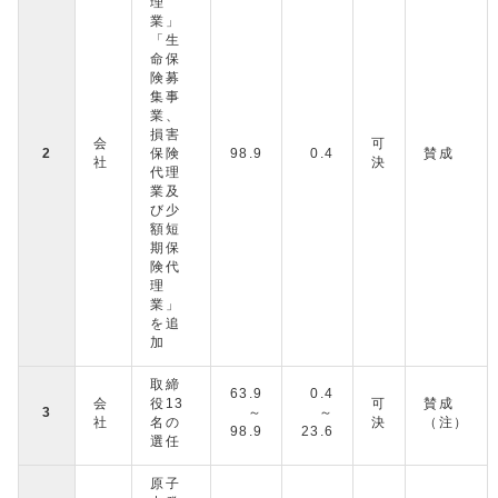
理
業」
「生
命保
険募
集事
業、
損害
会
可
2
保険
98.9
0.4
賛成
社
決
代理
業及
び少
額短
期保
険代
理
業」
を追
加
取締
63.9
0.4
会
役13
可
賛成
3
～
～
社
名の
決
（注）
98.9
23.6
選任
原子