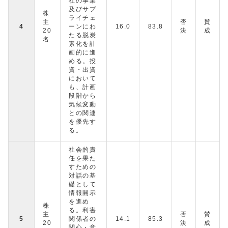
社の事業
及びサプ
株
ライチェ
主
否
賛
4
ーンにわ
16.0
83.8
20
決
成
たる脱炭
名
素化を計
画的に進
める。投
資・出資
において
も、計画
段階から
気候変動
との関連
を優先す
る。
社会的責
任を果た
すための
対話の基
礎として
情報開示
を進め
株
る。利害
主
否
賛
5
関係者の
14.1
85.3
20
決
成
関心・意