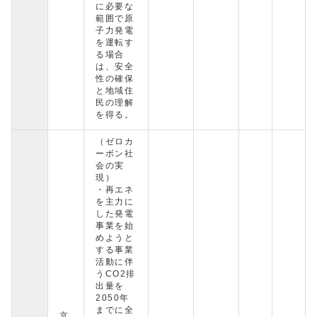
に必要な
範囲で原
子力発電
を運転す
る場合
は、安全
性の確保
と地域住
民の理解
を得る。
（ゼロカ
ーボン社
会の実
現）
・再エネ
を主力に
した発電
事業を始
めようと
する事業
活動に伴
うCO2排
出量を
2050年
までに全
京