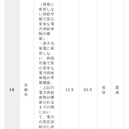
（原発に
依存しな
い持続可
能で安心
安全な電
力供給体
制の構
築）
・原子力
発電に依
存しな
い、持続
可能で安
心安全な
電力供給
体制の早
期構築。
京
・上記の
否
賛
18
都
13.9
82.6
電力供給
決
成
市
体制が構
築される
までの間
におい
て、電力
の安定供
給のため