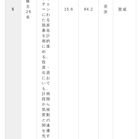
株
チェ
主
否
5
ーン
15.6
84.2
賛成
26
決
にわ
名
たる
脱炭
素化
を計
画的
に進
め
る。
投
資・
出資
にお
いて
も、
計画
段階
から
気候
変動
との
関連
を優
先す