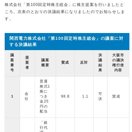
株式会社「第100回定時株主総会」に株主提案を行いましたと
ころ、次表のとおりの決議結果になりましたのでお知らせしま
す。
関西電力株式会社「第100回定時株主総会」の議案に対
する決議結果
議
決
大阪市
提
案
議案
議
の議決
案
賛成
反対
番
概要
結
権行使
者
号
果
内容
普通
株式1
株に
会
可
1
つき
98.8
1.1
賛成
社
決
金25
円の
配当
「銀
行代