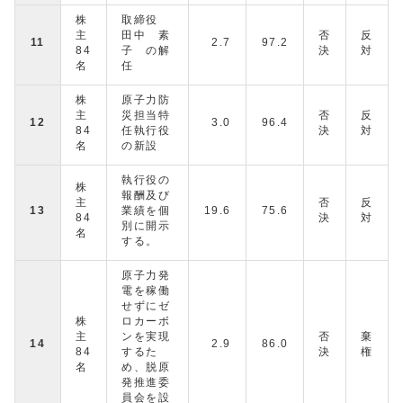
株
取締役
主
田中 素
否
反
11
2.7
97.2
84
子 の解
決
対
名
任
株
原子力防
主
災担当特
否
反
12
3.0
96.4
84
任執行役
決
対
名
の新設
執行役の
株
報酬及び
主
否
反
13
業績を個
19.6
75.6
84
決
対
別に開示
名
する。
原子力発
電を稼働
せずにゼ
株
ロカーボ
主
ンを実現
否
棄
14
2.9
86.0
84
するた
決
権
名
め、脱原
発推進委
員会を設