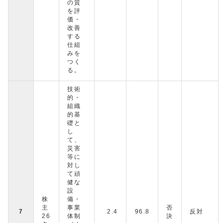
の質
を評
価・
改善
する
仕組
みを
つく
る。
技術
的・
組織
的基
礎と
し
て、
災害
等に
対し
て頑
健な
設
株
備・
主
事業
否
7
2.4
96.8
反対
26
体制
決