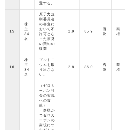
置する。
原子力規
制委員会
株
の審査に
主
おいて不
否
棄
15
2.9
85.9
84
許可とな
決
権
名
った原発
の契約の
破棄
株
プルトニ
主
ウムを取
否
棄
16
2.8
86.0
84
り出さな
決
権
名
い。
（ゼロカ
ーボン社
会の実現
への貢
献）
・多様か
つゼロカ
ーボンの
実現につ
ながるエ