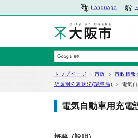
Language
トップページ
市政
市政情報
所属別公表状況(環境局)
電気
電気自動車用充電
概要（説明）