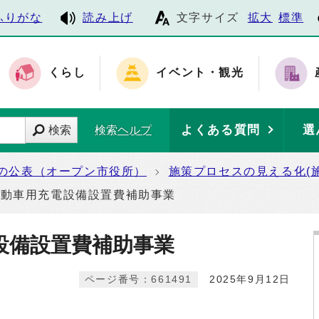
ふりがな
読み上げ
文字サイズ
拡大
標準
くらし
イベント・観光
よくある質問
選
検索
検索ヘルプ
の公表（オープン市役所）
施策プロセスの見える化(
自動車用充電設備設置費補助事業
設備設置費補助事業
ページ番号：661491
2025年9月12日