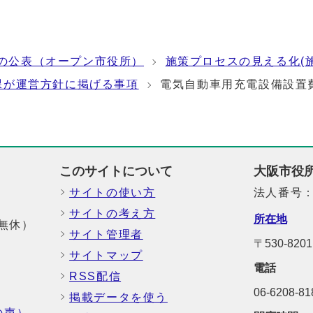
の公表（オープン市役所）
施策プロセスの見える化(
課が運営方針に掲げる事項
電気自動車用充電設備設置
このサイトについて
大阪市役
サイトの使い方
法人番号：6
サイトの考え方
所在地
中無休）
サイト管理者
〒530-8
サイトマップ
電話
RSS配信
06-6208-
掲載データを使う
の声）