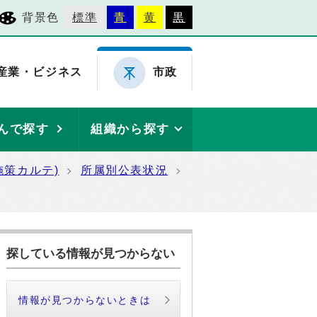
背景色
標準
青
黄
黒
産業・ビジネス
市政
んで探す
組織から探す
施策カルテ)
所属別公表状況
探している情報が見つからない
情報が見つからないときは