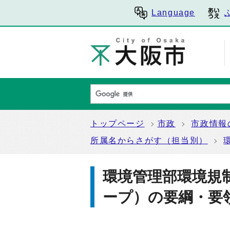
Language
トップページ
市政
市政情報
所属名からさがす（担当別）
環境管理部環境規
ープ）の要綱・要