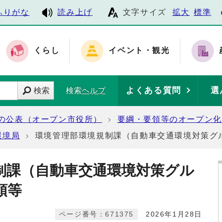
ふりがな
読み上げ
文字サイズ
拡大
標準
くらし
イベント・観光
よくある質問
選
検索
検索ヘルプ
の公表（オープン市役所）
要綱・要領等のオープン化
環境局
環境管理部環境規制課（自動車交通環境対策グ
制課（自動車交通環境対策グル
領等
ページ番号：671375
2026年1月28日