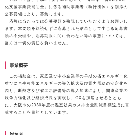
化支援事業費補助金」に係る補助事業者（執行団体）を別添の
公募要領により、募集します。
応募に当たっては公募要領を熟読していただくようお願いし
ます。本要領を熟読せずに応募された結果として生じる応募書
類の不受理や、応募期限に間に合わない等の事態については、
当方は一切の責任を負いません。
事業概要
この補助金は、家庭及び中小企業等の早期の省エネルギー化
並びに再生可能エネルギーの導入拡大及び電力需給の安定化を
図り、断熱窓及び省エネ設備等の導入加速により、関連産業の
競争力強化及び経済成長を実現し、GXを加速させるととも
に、大阪市の2030年度の温室効果ガス排出量削減目標達成に貢
献することを目的としています。
対象者