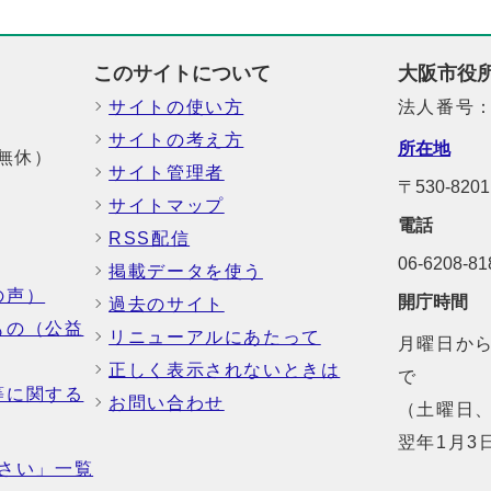
このサイトについて
大阪市役
サイトの使い方
法人番号：6
サイトの考え方
所在地
中無休）
サイト管理者
〒530-8
サイトマップ
電話
RSS配信
06-6208-
掲載データを使う
の声）
開庁時間
過去のサイト
もの（公益
リニューアルにあたって
月曜日から
正しく表示されないときは
で
等に関する
お問い合わせ
（土曜日、
翌年1月3
さい」一覧