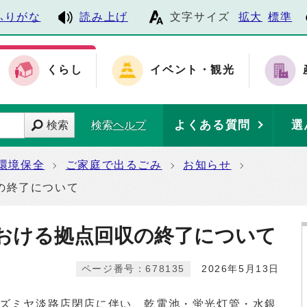
ふりがな
読み上げ
文字サイズ
拡大
標準
くらし
イベント・観光
よくある質問
選
検索
検索ヘルプ
環境保全
ご家庭で出るごみ
お知らせ
の終了について
おける拠点回収の終了について
ページ番号：678135
2026年5月13日
ズミヤ淡路店閉店に伴い、乾電池・蛍光灯管・水銀