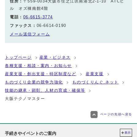
住所：
〒559-0034大阪市住之江区南港北2‐1‐10 ATCビ
ル オズ棟南館4階
電話：
06-6615-3774
ファックス：
06-6614-0190
メール送信フォーム
トップページ
産業・ビジネス
各種支援・相談・案内・お知らせ
産業支援・創出支援・特区制度など
産業支援
ものづくり企業の競争力強化
ものづくりんぐ.ネット
技能の継承・顕彰、人材の育成・確保等
大阪テクノマスター
ページの先頭へ戻る
手続きやイベントのご案内
表示