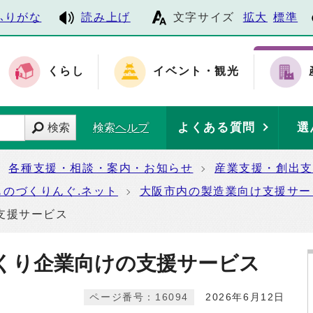
ふりがな
読み上げ
文字サイズ
拡大
標準
くらし
イベント・観光
よくある質問
選
検索
検索ヘルプ
各種支援・相談・案内・お知らせ
産業支援・創出支
ものづくりんぐ.ネット
大阪市内の製造業向け支援サー
支援サービス
くり企業向けの支援サービス
ページ番号：16094
2026年6月12日