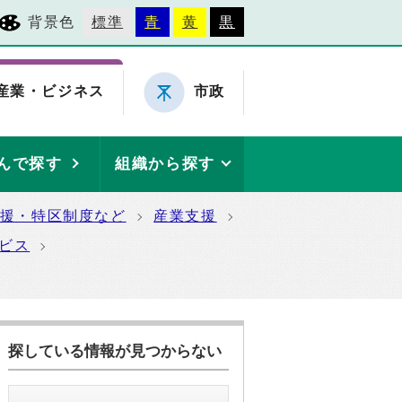
背景色
標準
青
黄
黒
産業・ビジネス
市政
んで探す
組織から探す
援・特区制度など
産業支援
ビス
探している情報が見つからない