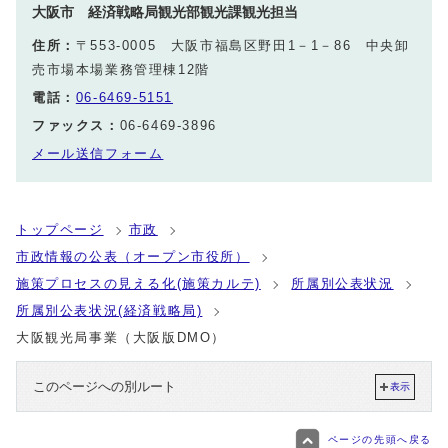
大阪市 経済戦略局観光部観光課観光担当
住所：
〒553-0005 大阪市福島区野田1－1－86 中央卸
売市場本場業務管理棟12階
電話：
06-6469-5151
ファックス：
06-6469-3896
メール送信フォーム
トップページ
市政
市政情報の公表（オープン市役所）
施策プロセスの見える化(施策カルテ)
所属別公表状況
所属別公表状況(経済戦略局)
大阪観光局事業（大阪版DMO）
このページへの別ルート
表示
ページの先頭へ戻る