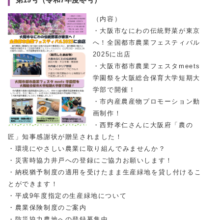
（内容）
・大阪市なにわの伝統野菜が東京
へ！全国都市農業フェスティバル
2025に出店
・大阪市都市農業フェスタmeets
学園祭を大阪総合保育大学短期大
学部で開催！
・市内産農産物プロモーション動
画制作！
・西野孝仁さんに大阪府「農の
匠」知事感謝状が贈呈されました！
・環境にやさしい農業に取り組んでみませんか？
・災害時協力井戸への登録にご協力お願いします！
・納税猶予制度の適用を受けたまま生産緑地を貸し付けるこ
とができます！
・平成9年度指定の生産緑地について
・農業保険制度のご案内
・防災協力農地への登録募集中