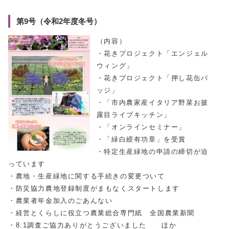
第9号（令和2年度冬号）
（内容）
・花きプロジェクト「エンジェル
ウィング」
・花きプロジェクト「押し花缶バ
ッジ」
・「市内農家産イタリア野菜お披
露目ライブキッチン」
・「オンラインセミナー」
・「緑白綬有功章」を受賞
・特定生産緑地の申請の締切が迫
っています
・農地・生産緑地に関する手続きの変更ついて
・防災協力農地登録制度がまもなくスタートします
・農業者年金加入のごあんない
・経営とくらしに役立つ農業総合専門紙 全国農業新聞
・8.1調査ご協力ありがとうございました ほか