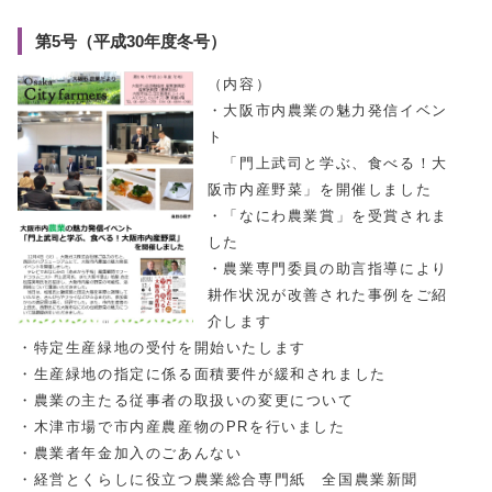
第5号（平成30年度冬号）
（内容）
・大阪市内農業の魅力発信イベン
ト
「門上武司と学ぶ、食べる！大
阪市内産野菜」を開催しました
・「なにわ農業賞」を受賞されま
した
・農業専門委員の助言指導により
耕作状況が改善された事例をご紹
介します
・特定生産緑地の受付を開始いたします
・生産緑地の指定に係る面積要件が緩和されました
・農業の主たる従事者の取扱いの変更について
・木津市場で市内産農産物のPRを行いました
・農業者年金加入のごあんない
・経営とくらしに役立つ農業総合専門紙 全国農業新聞