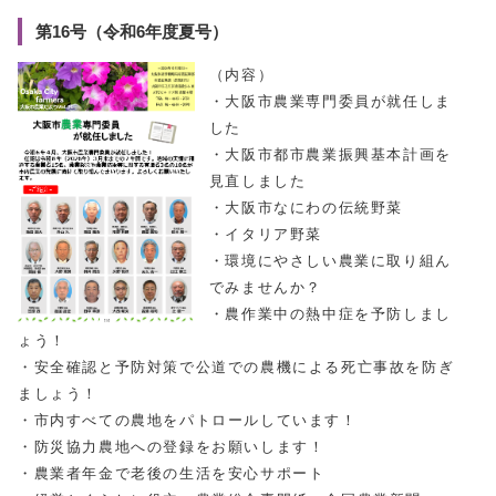
第16号（令和6年度夏号）
（内容）
・大阪市農業専門委員が就任しま
した
・大阪市都市農業振興基本計画を
見直しました
・大阪市なにわの伝統野菜
・イタリア野菜
・環境にやさしい農業に取り組ん
でみませんか？
・農作業中の熱中症を予防しまし
ょう！
・安全確認と予防対策で公道での農機による死亡事故を防ぎ
ましょう！
・市内すべての農地をパトロールしています！
・防災協力農地への登録をお願いします！
・農業者年金で老後の生活を安心サポート