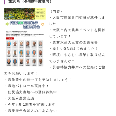
第20号（令和8年度夏号）
（内容）
・大阪市農業専門委員が就任しま
した
・大阪市内で農業イベントを開催
しています！
・農林水産大臣賞の受賞報告
・新しいSNSはじめました！
・環境にやさしい農業に取り組ん
でみませんか？
・災害時協力井戸への登録にご協
力をお願いします！
・農作業中の熱中症を予防しましょう！
・農地パトロール実施中！
・防災協力農地への登録募集中
・大阪府農業会議
・今年も8.1調査を実施します
・農業者年金加入のごあんない