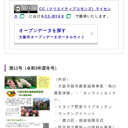
CC（クリエイティブコモンズ）ライセン
ス
における
CC-BY4.0
で提供いたします。
オープンデータを探す
大阪市オープンデータポータルサイト
第11号（令和3年度冬号）
（内容）
・大阪市都市農業振興事業「秋の
農業体験」・「オンラインセミナ
ー」
・イタリア野菜ライブキッチン
・マッチングイベント
・「農の匠」感謝状贈呈式
・防災協力農地への登録を募集し