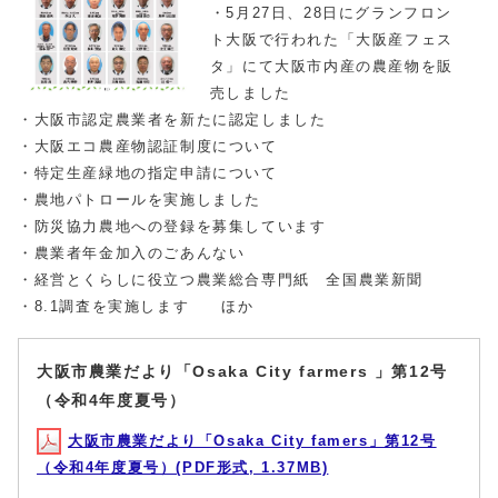
・5月27日、28日にグランフロン
ト大阪で行われた「大阪産フェス
タ」にて大阪市内産の農産物を販
売しました
・大阪市認定農業者を新たに認定しました
・大阪エコ農産物認証制度について
・特定生産緑地の指定申請について
・農地パトロールを実施しました
・防災協力農地への登録を募集しています
・農業者年金加入のごあんない
・経営とくらしに役立つ農業総合専門紙 全国農業新聞
・8.1調査を実施します ほか
大阪市農業だより「Osaka City farmers 」第12号
（令和4年度夏号）
大阪市農業だより「Osaka City famers」第12号
（令和4年度夏号）(PDF形式, 1.37MB)