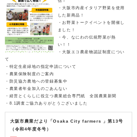
信！
・大阪市内産イタリア野菜を使用
した新商品！
・お野菜トークイベントを開催し
ました！
・今、なにわの伝統野菜が熱
い！！
・大阪エコ農産物認証制度につい
て
・特定生産緑地の指定申請について
・農業保険制度のご案内
・防災協力農地への登録募集中
・農業者年金加入のごあんない
・経営とくらしに役立つ農業総合専門紙 全国農業新聞
・8.1調査ご協力ありがとうございました
大阪市農業だより「Osaka City farmers 」第13号
（令和4年度冬号）