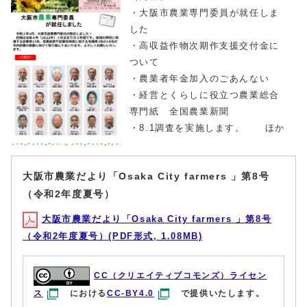
・大阪市農業専門委員が就任しま
した
・高収益作物次期作支援交付金に
ついて
・農業者年金加入のごあんない
・経営とくらしに役立つ農業総合
専門紙 全国農業新聞
・8.1調査を実施します。 ほか
大阪市農業だより「Osaka City farmers 」第8号
（令和2年度夏号）
大阪市農業だより「Osaka City farmers 」第8号
（令和2年度夏号）(PDF形式, 1.08MB)
CC（クリエイティブコモンズ）ライセン
ス
における
CC-BY4.0
で提供いたします。