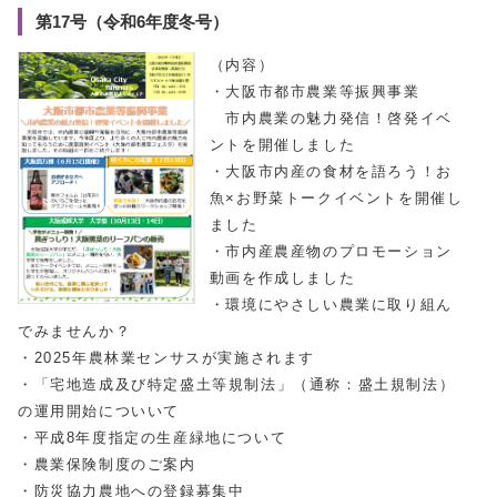
第17号（令和6年度冬号）
（内容）
・大阪市都市農業等振興事業
市内農業の魅力発信！啓発イベ
ントを開催しました
・大阪市内産の食材を語ろう！お
魚×お野菜トークイベントを開催し
ました
・市内産農産物のプロモーション
動画を作成しました
・環境にやさしい農業に取り組ん
でみませんか？
・2025年農林業センサスが実施されます
・「宅地造成及び特定盛土等規制法」（通称：盛土規制法）
の運用開始についいて
・平成8年度指定の生産緑地について
・農業保険制度のご案内
・防災協力農地への登録募集中