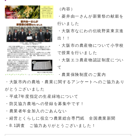
（内容）
・菱井由一さんが新嘗祭の献穀を
行いました
・大阪市なにわの伝統野菜東京進
出！！
・大阪市の農産物について小学校
で授業を行いました
・大阪エコ農産物認証制度につい
て
・農業保険制度のご案内
・大阪市内の農地・農業に関するアンケートへのご協力あり
がとうございました
・平成7年度指定の生産緑地について
・防災協力農地への登録を募集中です！
・農業者年金加入のごあんない
・経営とくらしに役立つ農業総合専門紙 全国農業新聞
・8.1調査 ご協力ありがとうございました！