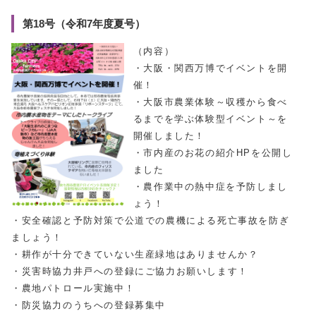
第18号（令和7年度夏号）
（内容）
・大阪・関西万博でイベントを開
催！
・大阪市農業体験～収穫から食べ
るまでを学ぶ体験型イベント～を
開催しました！
・市内産のお花の紹介HPを公開し
ました
・農作業中の熱中症を予防しまし
ょう！
・安全確認と予防対策で公道での農機による死亡事故を防ぎ
ましょう！
・耕作が十分できていない生産緑地はありませんか？
・災害時協力井戸への登録にご協力お願いします！
・農地パトロール実施中！
・防災協力のうちへの登録募集中