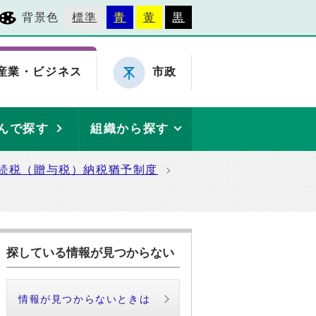
背景色
標準
青
黄
黒
産業・ビジネス
市政
んで探す
組織から探す
続税（贈与税）納税猶予制度
探している情報が見つからない
情報が見つからないときは