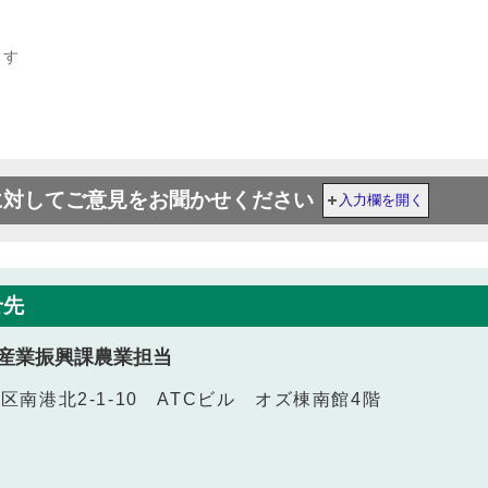
ます
に対してご意見をお聞かせください
入力欄を開く
せ先
産業振興課農業担当
江区南港北2‐1‐10 ATCビル オズ棟南館4階