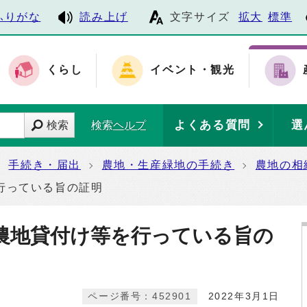
ふりがな
読み上げ
文字サイズ
拡大
標準
くらし
イベント・観光
よくある質問
選
検索
検索ヘルプ
手続き・届出
農地・生産緑地の手続き
農地の相
行っている旨の証明
農地貸付け等を行っている旨の
ページ番号：452901
2022年3月1日