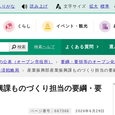
ふりがな
読み上げ
文字サイズ
拡大
標準
くらし
イベント・観光
よくある質問
選
検索
検索ヘルプ
の公表（オープン市役所）
要綱・要領等のオープン化
経済戦略局
産業振興部産業振興課ものづくり担当の要
興課ものづくり担当の要綱・要
ページ番号：667366
2026年6月29日