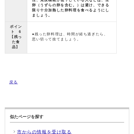
性、免疫機能が低下している人などは、生
卵（うずらの卵を含む。）は避け、できる
限り十分加熱した卵料理を食べるようにし
ましょう。
ポイン
ト 6
●残った卵料理は、時間が経ち過ぎたら、
【残っ
思い切って捨てましょう。
た食
品】
戻る
似たページを探す
市からの情報を受け取る