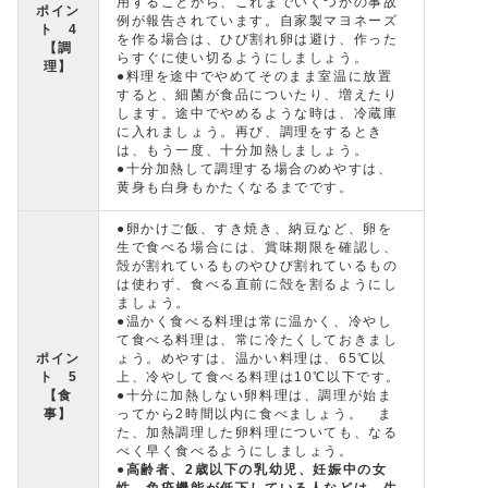
用することから、これまでいくつかの事故
ポイン
例が報告されています。自家製マヨネーズ
ト 4
を作る場合は、ひび割れ卵は避け、作った
【調
らすぐに使い切るようにしましょう。
理】
●料理を途中でやめてそのまま室温に放置
すると、細菌が食品についたり、増えたり
します。途中でやめるような時は、冷蔵庫
に入れましょう。再び、調理をするとき
は、もう一度、十分加熱しましょう。
●十分加熱して調理する場合のめやすは、
黄身も白身もかたくなるまでです。
●卵かけご飯、すき焼き、納豆など、卵を
生で食べる場合には、賞味期限を確認し、
殻が割れているものやひび割れているもの
は使わず、食べる直前に殻を割るようにし
ましょう。
●温かく食べる料理は常に温かく、冷やし
て食べる料理は、常に冷たくしておきまし
ポイン
ょう。めやすは、温かい料理は、65℃以
ト 5
上、冷やして食べる料理は10℃以下です。
【食
●十分に加熱しない卵料理は、調理が始ま
事】
ってから2時間以内に食べましょう。 ま
た、加熱調理した卵料理についても、なる
べく早く食べるようにしましょう。
●
高齢者、2歳以下の乳幼児、妊娠中の女