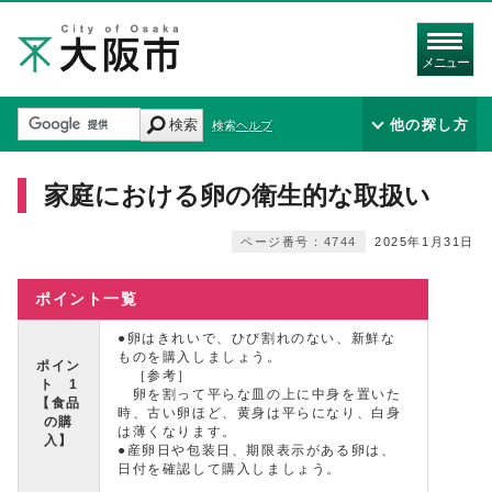
メニュー
検索
他の探し方
検索ヘルプ
家庭における卵の衛生的な取扱い
ページ番号：4744
2025年1月31日
ポイント一覧
●卵はきれいで、ひび割れのない、新鮮な
ものを購入しましょう。
ポイン
［参考］
ト 1
卵を割って平らな皿の上に中身を置いた
【食品
時、古い卵ほど、黄身は平らになり、白身
の購
は薄くなります。
入】
●産卵日や包装日、期限表示がある卵は、
日付を確認して購入しましょう。