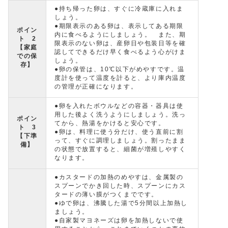
●持ち帰った卵は、すぐに冷蔵庫に入れま
しょう。
●期限表示のある卵は、表示してある期限
ポイン
内に食べるようにしましょう。 また、期
ト 2
限表示のない卵は、産卵日や包装日等を確
【家庭
認してできるだけ早く食べるよう心がけま
での保
しょう。
存】
●卵の保管は、10℃以下がめやすです。温
度計を使って温度を計ると、より庫内温度
の管理が正確になります。
●卵を入れたボウルなどの容器・器具は使
用した後よく洗うようにしましょう。洗っ
ポイン
てから、熱湯をかけると安心です。
ト 3
●卵は、料理に使う分だけ、使う直前に割
【下準
って、すぐに調理しましょう。割ったまま
備】
の状態で放置すると、細菌が増殖しやすく
なります。
●カスタードの加熱のめやすは、金属製の
スプーンでかき回した時、スプーンにカス
タードの薄い膜がつくまでです。
●ゆで卵は、沸騰した湯で5分間以上加熱し
ましょう。
●自家製マヨネーズは卵を加熱しないで使