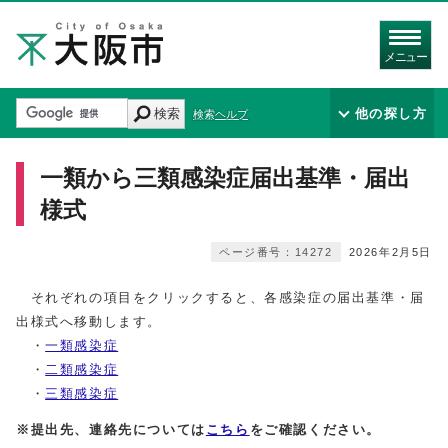
メニュー
検索
他の探し方
検索ヘルプ
一類から三類感染症届出基準・届出
様式
ページ番号：14272
2026年2月5日
それぞれの項目をクリックすると、各感染症の届出基準・届
出様式へ移動します。
・
一類感染症
・
二類感染症
・
三類感染症
※
提出先、連絡先については
こちら
をご確認ください。