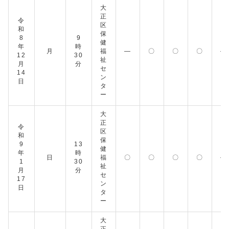
大
正
令
区
和
保
8
9
健
年
時
月
福
―
〇
〇
〇
―
12
30
祉
月
分
セ
14
ン
日
タ
ー
大
正
令
区
和
保
9
13
健
年
時
日
福
〇
〇
〇
〇
―
1
30
祉
月
分
セ
17
ン
日
タ
ー
大