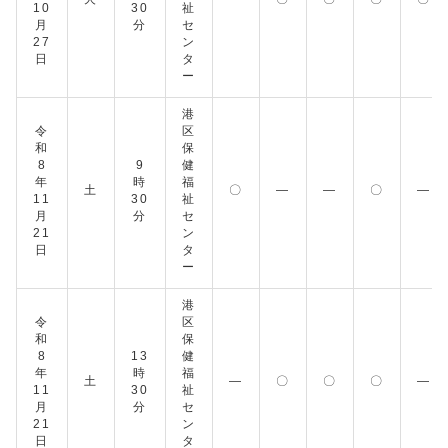
10
30
祉
月
分
セ
27
ン
日
タ
ー
港
令
区
和
保
8
9
健
年
時
福
土
〇
―
―
〇
―
11
30
祉
月
分
セ
21
ン
日
タ
ー
港
令
区
和
保
8
13
健
年
時
福
土
―
〇
〇
〇
―
11
30
祉
月
分
セ
21
ン
日
タ