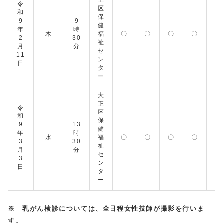
正
令
区
和
保
9
9
健
年
時
木
福
〇
〇
〇
〇
―
2
30
祉
月
分
セ
11
ン
日
タ
ー
大
正
令
区
和
保
9
13
健
年
時
水
福
〇
〇
〇
〇
〇
3
30
祉
月
分
セ
3
ン
日
タ
ー
※ 乳がん検診については、全日程女性技師が撮影を行いま
す。