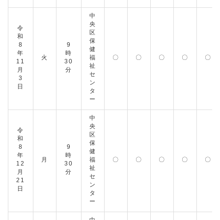
中
央
令
区
和
保
8
9
健
年
時
火
福
〇
〇
〇
〇
〇
11
30
祉
月
分
セ
3
ン
日
タ
ー
中
央
令
区
和
保
8
9
健
年
時
月
福
〇
〇
〇
〇
〇
12
30
祉
月
分
セ
21
ン
日
タ
ー