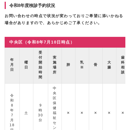
令和8年度検診予約状況
お問い合わせの時点で状況が変わっておりご希望に添いかねる
場合がありますので、あらかじめご了承ください。
中央区（令和8年7月10日時点）
受
付
実
歯
年
曜
開
施
乳
大
科
月
肺
骨
日
始
場
※
腸
相
日
時
所
談
間
中
央
令
区
和
保
8
9
健
年
時
土
福
✕
✕
✕
✕
✕
7
30
祉
月
分
セ
18
ン