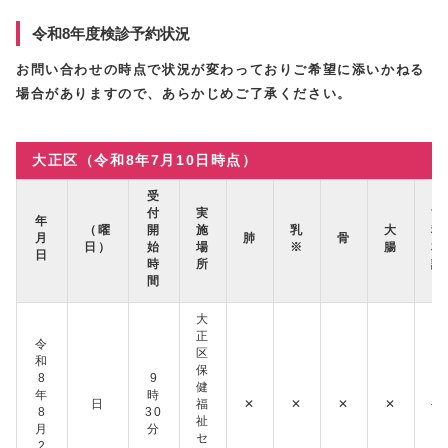
令和8年度検診予約状況
お問い合わせの時点で状況が変わっておりご希望に添いかねる
場合がありますので、あらかじめご了承ください。
大正区（令和8年7月10日時点）
受
付
実
歯
年
（曜
開
施
乳
大
科
月
肺
骨
日）
始
場
※
腸
相
日
時
所
談
間
大
正
令
区
和
保
8
9
健
年
時
日
福
✕
✕
✕
✕
―
8
30
祉
月
分
セ
2