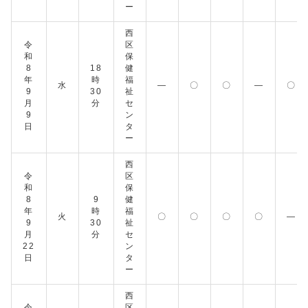
ー
西
令
区
和
保
8
18
健
年
時
福
水
―
〇
〇
―
〇
9
30
祉
月
分
セ
9
ン
日
タ
ー
西
令
区
和
保
8
9
健
年
時
福
火
〇
〇
〇
〇
―
9
30
祉
月
分
セ
22
ン
日
タ
ー
西
令
区