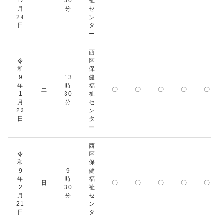
12
30
祉
月
分
セ
24
ン
日
タ
ー
西
令
区
和
保
9
13
健
年
時
福
土
〇
〇
〇
〇
〇
1
30
祉
月
分
セ
23
ン
日
タ
ー
西
令
区
和
保
9
9
健
年
時
福
日
〇
〇
〇
〇
〇
2
30
祉
月
分
セ
21
ン
日
タ