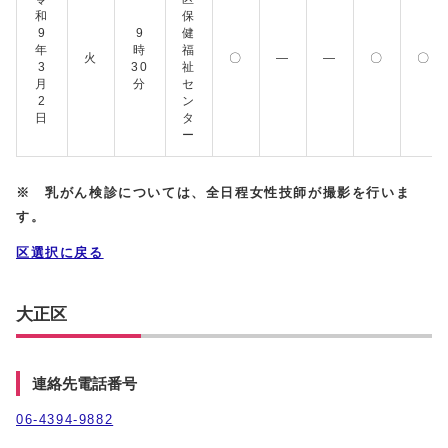
和
保
9
9
健
年
時
福
火
〇
―
―
〇
〇
3
30
祉
月
分
セ
2
ン
日
タ
ー
※ 乳がん検診については、全日程女性技師が撮影を行いま
す。
区選択に戻る
大正区
連絡先電話番号
06-4394-9882