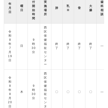
付
実
歯
年
曜
開
施
乳
大
科
月
肺
骨
日
始
場
※
腸
相
日
時
所
談
間
西
令
区
和
保
8
9
健
年
時
福
終
終
終
終
日
―
7
30
祉
了
了
了
了
月
分
セ
19
ン
日
タ
ー
西
令
区
和
保
8
9
健
年
時
福
木
〇
〇
〇
〇
―
8
30
祉
月
分
セ
20
ン
日
タ