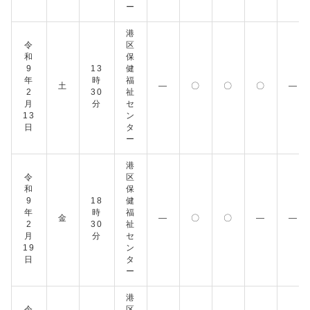
ー
港
令
区
和
保
9
13
健
年
時
福
土
―
〇
〇
〇
―
2
30
祉
月
分
セ
13
ン
日
タ
ー
港
令
区
和
保
9
18
健
年
時
福
金
―
〇
〇
―
―
2
30
祉
月
分
セ
19
ン
日
タ
ー
港
令
区