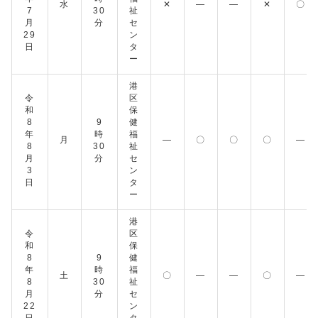
水
✕
―
―
✕
〇
7
30
祉
月
分
セ
29
ン
日
タ
ー
港
令
区
和
保
8
9
健
年
時
福
月
―
〇
〇
〇
―
8
30
祉
月
分
セ
3
ン
日
タ
ー
港
令
区
和
保
8
9
健
年
時
福
土
〇
―
―
〇
―
8
30
祉
月
分
セ
22
ン