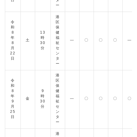
日
タ
ー
港
令
区
和
保
8
13
健
年
時
福
土
―
〇
〇
〇
―
8
30
祉
月
分
セ
22
ン
日
タ
ー
港
令
区
和
保
8
9
健
年
時
福
金
―
〇
〇
〇
〇
9
30
祉
月
分
セ
25
ン
日
タ
ー
港