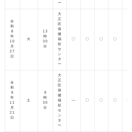
ー
大
正
令
区
和
保
8
13
健
年
時
火
福
〇
〇
〇
〇
〇
10
30
祉
月
分
セ
27
ン
日
タ
ー
大
正
令
区
和
保
8
9
健
年
時
土
福
―
〇
〇
〇
―
11
30
祉
月
分
セ
21
ン
日
タ
ー