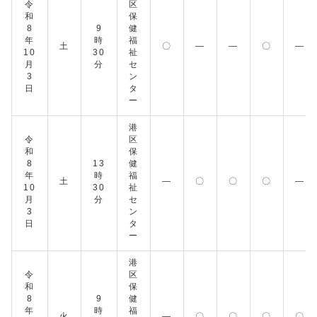
令
区
和
保
8
9
健
年
時
福
土
〇
―
―
〇
―
10
30
祉
月
分
セ
3
ン
日
タ
ー
港
令
区
和
保
8
13
健
年
時
福
土
―
〇
〇
〇
―
10
30
祉
月
分
セ
3
ン
日
タ
ー
港
令
区
和
保
8
9
健
年
時
福
火
―
〇
〇
〇
〇