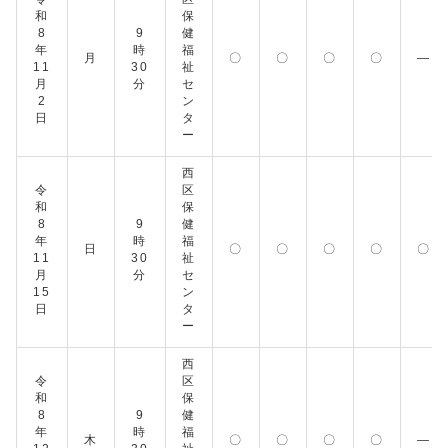
和
保
8
9
健
年
時
福
月
〇
〇
〇
〇
―
11
30
祉
月
分
セ
2
ン
日
タ
ー
西
令
区
和
保
8
9
健
年
時
福
日
〇
〇
〇
〇
〇
11
30
祉
月
分
セ
15
ン
日
タ
ー
西
令
区
和
保
8
9
健
年
時
福
木
〇
〇
〇
〇
―