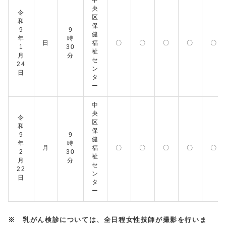
中
央
令
区
和
保
9
9
健
年
時
日
福
〇
〇
〇
〇
〇
1
30
祉
月
分
セ
24
ン
日
タ
ー
中
央
令
区
和
保
9
9
健
年
時
月
福
〇
〇
〇
〇
〇
2
30
祉
月
分
セ
22
ン
日
タ
ー
※ 乳がん検診については、全日程女性技師が撮影を行いま