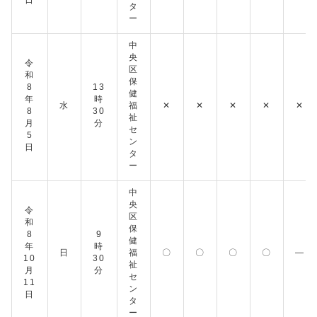
日
タ
ー
中
央
令
区
和
保
8
13
健
年
時
水
福
✕
✕
✕
✕
✕
8
30
祉
月
分
セ
5
ン
日
タ
ー
中
央
令
区
和
保
8
9
健
年
時
日
福
〇
〇
〇
〇
―
10
30
祉
月
分
セ
11
ン
日
タ
ー