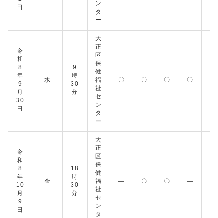
ン
日
タ
ー
大
正
令
区
和
保
8
9
健
年
時
水
福
〇
〇
〇
〇
―
9
30
祉
月
分
セ
30
ン
日
タ
ー
大
正
令
区
和
保
8
18
健
年
時
金
福
―
〇
〇
―
―
10
30
祉
月
分
セ
9
ン
日
タ