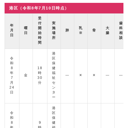
港区（令和8年7月10日時点）
受
付
実
歯
年
曜
開
施
乳
大
科
月
肺
骨
日
始
場
※
腸
相
日
時
所
談
間
港
令
区
和
保
8
18
健
年
時
福
金
―
✕
✕
―
―
7
30
祉
月
分
セ
24
ン
日
タ
ー
港
令
区
和
保
8
9
健
年
時
福