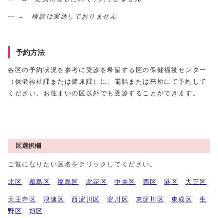
― → 検診は実施しておりません
予約方法
各区の予約状況を参考に受診を希望する区の保健福祉センター
（保健福祉課または健康課）に、電話または来所にて予約して
ください。お住まいの区以外でも受診することができます。
区選択欄
ご覧になりたい区名をクリックしてください。
北区
都島区
福島区
此花区
中央区
西区
港区
大正区
天王寺区
浪速区
西淀川区
淀川区
東淀川区
東成区
生
野区
旭区