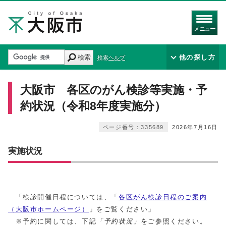
メニュー
検索
他の探し方
検索ヘルプ
大阪市 各区のがん検診等実施・予
約状況（令和8年度実施分）
ページ番号：335689
2026年7月16日
実施状況
「検診開催日程については、「
各区がん検診日程のご案内
（大阪市ホームページ）
」をご覧ください」
※予約に関しては、下記
「予約状況」
をご参照ください。