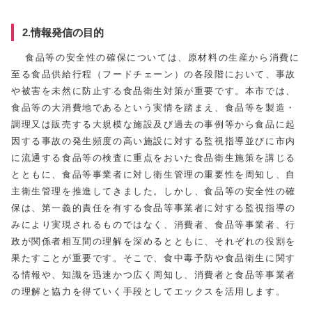
2.情報発信の目的
食品等の安全性の確保については、原材料の生産から消費に
至る食品供給行程（フードチェーン）の各段階において、事故
や被害を未然に防止する食品衛生対策が重要です。本市では、
食品等の大消費地であるという実情を踏まえ、食品等を製造・
調理又は販売する大規模な施設及び過去の事例等から食品に起
因する事故の発生頻度の高い施設に対する監視指導並びに市内
に流通する食品等の検査に重点をおいた食品衛生施策を講じる
とともに、食品等事業者に対し衛生管理の重要性を周知し、自
主衛生管理を推進してきました。しかし、食品等の安全性の確
保は、第一義的責任を有する食品等事業者に対する監視指導の
みにより実現されるものではなく、消費者、食品等事業者、行
政が関係者相互間の理解を深めるとともに、それぞれの役割を
果たすことが重要です。そこで、食中毒予防や食品衛生に関す
る情報や、知識を迅速かつ広く周知し、消費者と食品等事業者
の理解と協力を得ていく手段としてエックスを活用します。