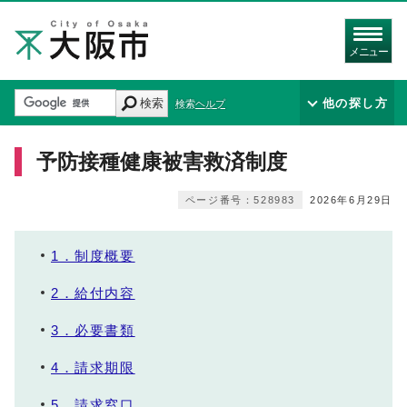
メニュー
検索
他の探し方
検索ヘルプ
予防接種健康被害救済制度
ページ番号：528983
2026年6月29日
1．制度概要
2．給付内容
3．必要書類
4．請求期限
5．請求窓口