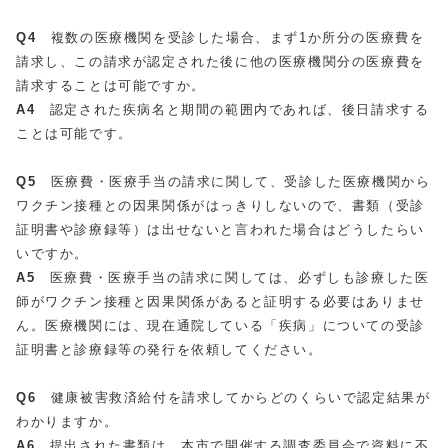
Q4
複数の医療機関を受診した場合、まず1か所分の医療費を
請求し、この請求が認定された後に他の医療機関分の医療費を
請求することは可能ですか。
A4
認定された疾病名と期間の範囲内であれば、後日請求する
ことは可能です。
Q5
医療費・医療手当の請求に関して、受診した医療機関から
ワクチン接種との因果関係がはっきりしないので、書類（受診
証明書や診療録等）は出せないと言われた場合はどうしたらい
いですか。
A5
医療費・医療手当の請求に関しては、必ずしも診療した医
師がワクチン接種と因果関係があると証明する必要はありませ
ん。医療機関には、現在通院している「疾病」についての受診
証明書と診療録等の発行を依頼してください。
Q6
健康被害救済給付を請求してからどのくらいで認定結果が
わかりますか。
A6
提出された書類は、本市で開催する調査委員会で資料に不