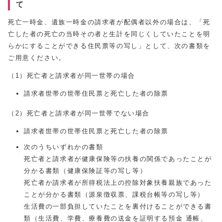
て
死亡一時金、遺族一時金の請求者が配偶者以外の場合は、「死
亡した者の死亡の当時その者と生計を同じくしていたことを明
らかにすることができる住民票等の写し」として、次の書類を
ご用意ください。
（1）死亡者と請求者が同一世帯の場合
請求者世帯の世帯住民票と死亡した者の除票
（2）死亡者と請求者が同一世帯でない場合
請求者世帯の世帯住民票と死亡した者の除票
次のうちいずれかの書類
死亡者と請求者が健康保険等の扶養の関係であったことが
分かる書類（健康保険証等の写し等）
死亡者か請求者が所得税法上の控除対象扶養親族であった
ことが分かる書類（源泉徴収票、課税台帳等の写し等）
生活費の一部負担していたことを裏付けることができる書
類（生活費、学費、療養費の送金を証明する預金 通帳、