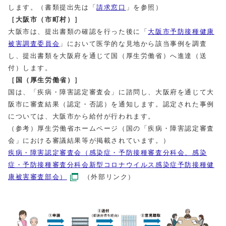
します。（書類提出先は「
請求窓口
」を参照）
［大阪市（市町村）］
大阪市は、提出書類の確認を行った後に「
大阪市予防接種健康
被害調査委員会
」において医学的な見地から該当事例を調査
し、提出書類を大阪府を通じて国（厚生労働省）へ進達（送
付）します。
［国（厚生労働省）］
国は、「疾病・障害認定審査会」に諮問し、大阪府を通じて大
阪市に審査結果（認定・否認）を通知します。認定された事例
については、大阪市から給付が行われます。
（参考）厚生労働省ホームページ（国の「疾病・障害認定審査
会」における審議結果等が掲載されています。）
疾病・障害認定審査会（感染症・予防接種審査分科会、感染
症・予防接種審査分科会新型コロナウイルス感染症予防接種健
康被害審査部会）
（外部リンク）