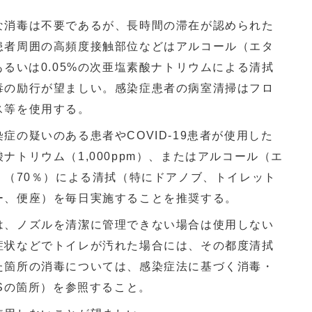
な消毒は不要であるが、長時間の滞在が認められた
患者周囲の高頻度接触部位などはアルコール（エタ
あるいは0.05%の次亜塩素酸ナトリウムによる清拭
毒の励行が望ましい。感染症患者の病室清掃はフロ
ス等を使用する。
症の疑いのある患者やCOVID-19患者が使用した
ナトリウム（1,000ppm）、またはアルコール（エ
）（70％）による清拭（特にドアノブ、トイレット
ー、便座）を毎日実施することを推奨する。
は、ノズルを清潔に管理できない場合は使用しない
症状などでトイレが汚れた場合には、その都度清拭
た箇所の消毒については、感染症法に基づく消毒・
RSの箇所）を参照すること。