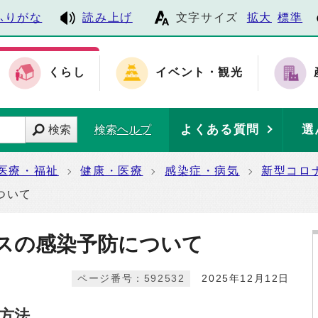
ふりがな
読み上げ
文字サイズ
拡大
標準
くらし
イベント・観光
よくある質問
選
検索
検索ヘルプ
医療・福祉
健康・医療
感染症・病気
新型コロ
ついて
スの感染予防について
ページ番号：592532
2025年12月12日
方法