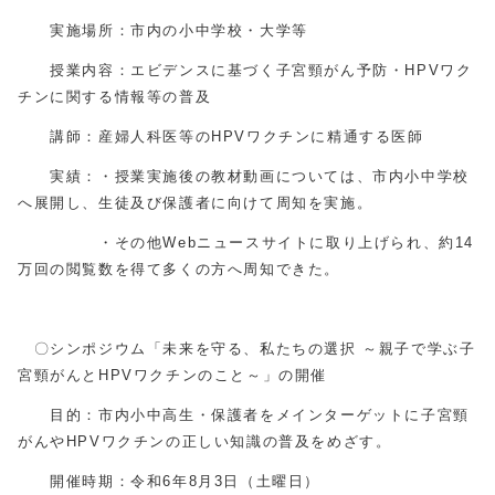
実施場所：市内の小中学校・大学等
授業内容：エビデンスに基づく子宮頸がん予防・HPVワク
チンに関する情報等の普及
講師：産婦人科医等のHPVワクチンに精通する医師
実績：・授業実施後の教材動画については、市内小中学校
へ展開し、生徒及び保護者に向けて周知を実施。
・その他Webニュースサイトに取り上げられ、約14
万回の閲覧数を得て多くの方へ周知できた。
〇シンポジウム「未来を守る、私たちの選択 ～親子で学ぶ子
宮頸がんとHPVワクチンのこと～」の開催
目的：市内小中高生・保護者をメインターゲットに子宮頸
がんやHPVワクチンの正しい知識の普及をめざす。
開催時期：令和6年8月3日（土曜日）