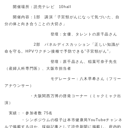
開催場所：読売テレビ 10hall
開催内容：1部 講演「子宮頸がんになって気づいた、自
分の体と向き合うことの大切さ」
登壇：女優、タレントの原千晶さん
2部 パネルディスカッション「正しい知識が
命を守る。HPVワクチン接種で予防できる”子宮頸がん”」
登壇：原千晶さん、稲葉可奈子先生
（産婦人科専門医）、大阪市担当者
モデレーター：八木早希さん（フリー
アナウンサー）
・大阪関西万博の啓発コーナー（ミャクミャク出
演）
実績：・参加者数 75名
・シンポジウムの様子は本市健康局YouTubeチャンネ
ルで掲載するほか、採録記事として読売新聞に掲載し、府内約