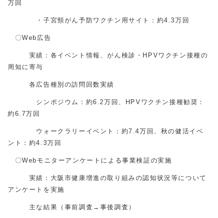
万回
・子宮頸がん予防ワクチン用サイト：約4.3万回
〇Web広告
実績：各イベント情報、がん検診・HPVワクチン接種の
周知に寄与
各広告種別の訪問回数実績
シンポジウム：約6.2万回、HPVワクチン接種勧奨：
約6.7万回
ウォークラリーイベント：約7.4万回、秋の健活イベ
ント：約4.3万回
〇Webモニターアンケートによる事業検証の実施
実績：大阪市健康増進の取り組みの認知状況等について
アンケートを実施
主な結果（事前調査→事後調査）