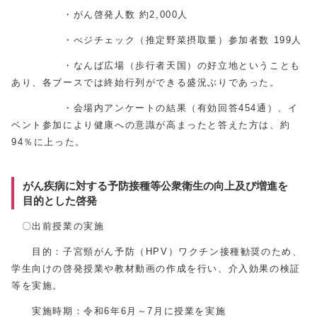
・がん啓発人数 約2,000人
・べジチェック（推定野菜摂取量）参加者数 199人
・なんば広場（歩行者天国）の好立地ということも
あり、各ブースでは終始行列ができる盛況ぶりであった。
・会場内アンケートの結果（有効回答454通）、イ
ベント参加により健康への意識が高まったと答えた方は、約
94％に上った。
がん疾病に対する予防接種等公衆衛生の向上及び増進を
目的とした啓発
〇出前授業の実施
目的：子宮頸がん予防（HPV）ワクチン接種勧奨のため、
学生向けの啓発授業や教材動画の作成を行い、介入効果の検証
等を実施。
実施時期：令和6年6月～7月に授業を実施